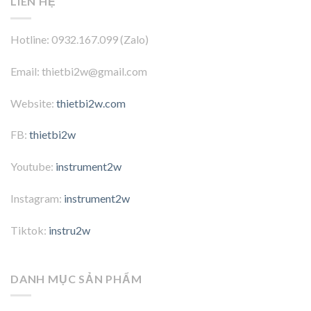
LIÊN HỆ
Hotline: 0932.167.099 (Zalo)
Email: thietbi2w@gmail.com
Website:
thietbi2w.com
FB:
thietbi2w
Youtube:
instrument2w
Instagram:
instrument2w
Tiktok:
instru2w
DANH MỤC SẢN PHẨM