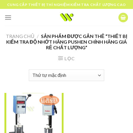
Skip
CUNG CẤP THIẾT BỊ THÍ NGHIỆM KIỂM TRA CHẤT LƯỢNG CAO
to
content
TRANG CHỦ
/
SẢN PHẨM ĐƯỢC GẮN THẺ “THIẾT BỊ
KIỂM TRA ĐỘ NHỚT HÃNG PUSHEN CHÍNH HÃNG GIÁ
RẺ CHẤT LƯỢNG”
LỌC