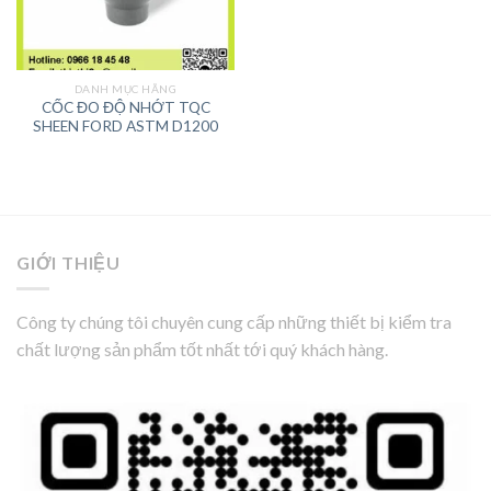
DANH MỤC HÃNG
CỐC ĐO ĐỘ NHỚT TQC
SHEEN FORD ASTM D1200
GIỚI THIỆU
Công ty chúng tôi chuyên cung cấp những thiết bị kiểm tra
chất lượng sản phẩm tốt nhất tới quý khách hàng.