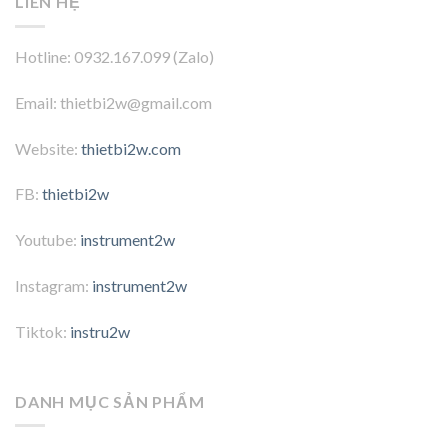
LIÊN HỆ
Hotline: 0932.167.099 (Zalo)
Email: thietbi2w@gmail.com
Website:
thietbi2w.com
FB:
thietbi2w
Youtube:
instrument2w
Instagram:
instrument2w
Tiktok:
instru2w
DANH MỤC SẢN PHẨM