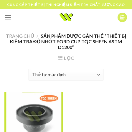
Skip
CUNG CẤP THIẾT BỊ THÍ NGHIỆM KIỂM TRA CHẤT LƯỢNG CAO
to
content
TRANG CHỦ
/
SẢN PHẨM ĐƯỢC GẮN THẺ “THIẾT BỊ
KIỂM TRA ĐỘ NHỚT FORD CUP TQC SHEEN ASTM
D1200”
LỌC