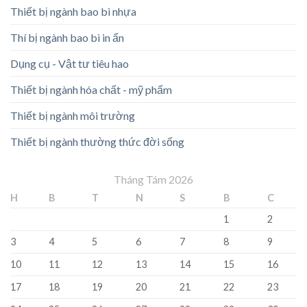
Thiết bị ngành bao bì nhựa
Thí bị ngành bao bì in ấn
Dụng cụ - Vật tư tiêu hao
Thiết bị ngành hóa chất - mỹ phẩm
Thiết bị ngành môi trường
Thiết bị ngành thường thức đời sống
Tháng Tám 2026
H
B
T
N
S
B
C
1
2
3
4
5
6
7
8
9
10
11
12
13
14
15
16
17
18
19
20
21
22
23