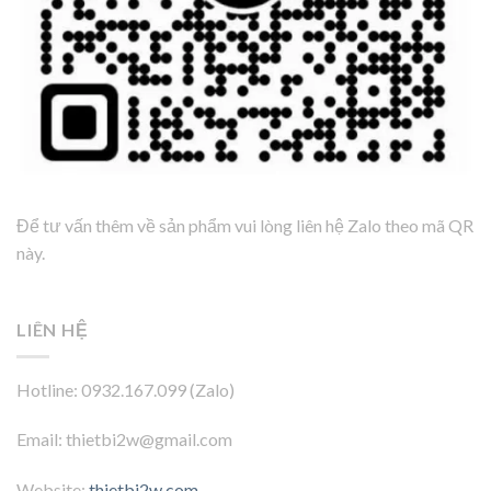
Để tư vấn thêm về sản phẩm vui lòng liên hệ Zalo theo mã QR
này.
LIÊN HỆ
Hotline: 0932.167.099 (Zalo)
Email: thietbi2w@gmail.com
Website:
thietbi2w.com