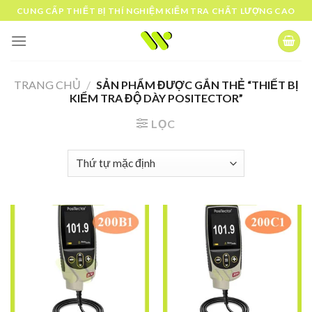
Skip
CUNG CẤP THIẾT BỊ THÍ NGHIỆM KIỂM TRA CHẤT LƯỢNG CAO
to
content
TRANG CHỦ
/
SẢN PHẨM ĐƯỢC GẮN THẺ “THIẾT BỊ
KIỂM TRA ĐỘ DÀY POSITECTOR”
LỌC