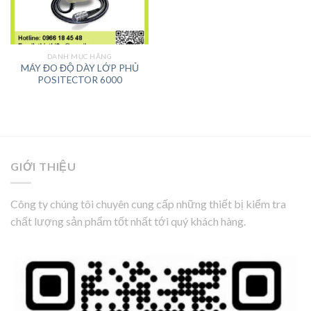
DANH MỤC HÃNG
MÁY ĐO ĐỘ DÀY LỚP PHỦ
POSITECTOR 6000
GIỚI THIỆU
Công ty chúng tôi chuyên cung cấp những thiết bị kiểm tra
chất lượng sản phẩm tốt nhất tới quý khách hàng.