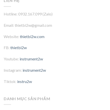
LIÊN HỆ
Hotline: 0932.167.099 (Zalo)
Email: thietbi2w@gmail.com
Website:
thietbi2w.com
FB:
thietbi2w
Youtube:
instrument2w
Instagram:
instrument2w
Tiktok:
instru2w
DANH MỤC SẢN PHẨM