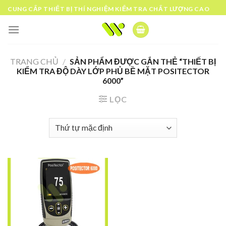
Skip
CUNG CẤP THIẾT BỊ THÍ NGHIỆM KIỂM TRA CHẤT LƯỢNG CAO
to
content
TRANG CHỦ
/
SẢN PHẨM ĐƯỢC GẮN THẺ “THIẾT BỊ
KIỂM TRA ĐỘ DÀY LỚP PHỦ BỀ MẶT POSITECTOR
6000”
LỌC