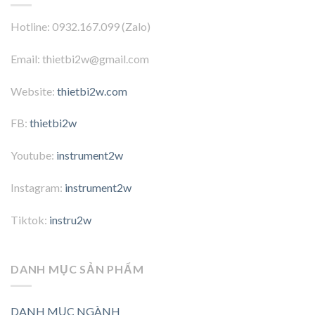
Hotline: 0932.167.099 (Zalo)
Email: thietbi2w@gmail.com
Website:
thietbi2w.com
FB:
thietbi2w
Youtube:
instrument2w
Instagram:
instrument2w
Tiktok:
instru2w
DANH MỤC SẢN PHẨM
DANH MỤC NGÀNH