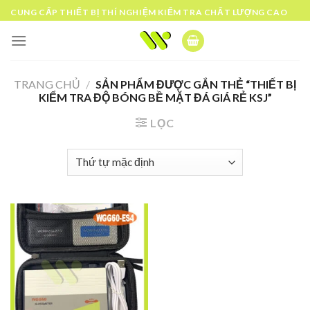
Skip
CUNG CẤP THIẾT BỊ THÍ NGHIỆM KIỂM TRA CHẤT LƯỢNG CAO
to
content
TRANG CHỦ
/
SẢN PHẨM ĐƯỢC GẮN THẺ “THIẾT BỊ
KIỂM TRA ĐỘ BÓNG BỀ MẶT ĐÁ GIÁ RẺ KSJ”
LỌC