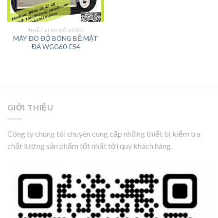
THIẾT BỊ ĐO ĐỘ BÓNG
MÁY ĐO ĐỘ BÓNG BỀ MẶT
ĐÁ WGG60-ES4
GIỚI THIỆU
Công ty chúng tôi chuyên cung cấp những thiết bị kiểm tra
chất lượng sản phẩm tốt nhất tới quý khách hàng.