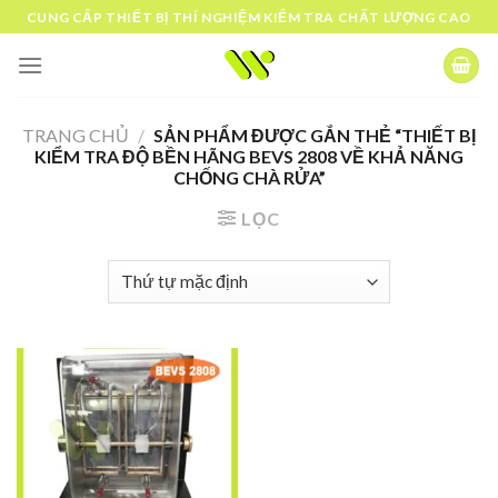
Skip
CUNG CẤP THIẾT BỊ THÍ NGHIỆM KIỂM TRA CHẤT LƯỢNG CAO
to
content
TRANG CHỦ
/
SẢN PHẨM ĐƯỢC GẮN THẺ “THIẾT BỊ
KIỂM TRA ĐỘ BỀN HÃNG BEVS 2808 VỀ KHẢ NĂNG
CHỐNG CHÀ RỬA”
LỌC