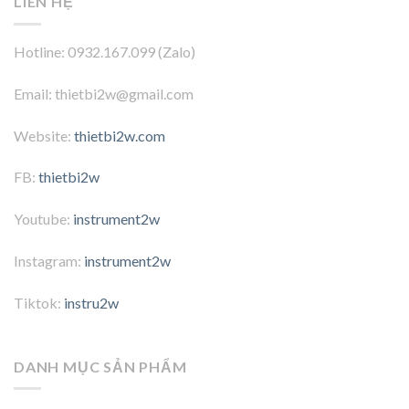
LIÊN HỆ
Hotline: 0932.167.099 (Zalo)
Email: thietbi2w@gmail.com
Website:
thietbi2w.com
FB:
thietbi2w
Youtube:
instrument2w
Instagram:
instrument2w
Tiktok:
instru2w
DANH MỤC SẢN PHẨM