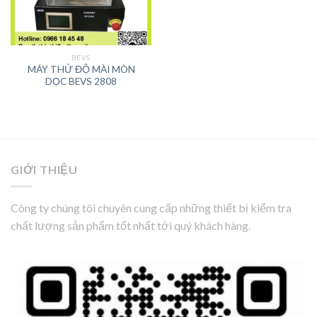
BEVS
MÁY THỬ ĐỘ MÀI MÒN
DỌC BEVS 2808
GIỚI THIỆU
Công ty chúng tôi chuyên cung cấp những thiết bị kiểm tra
chất lượng sản phẩm tốt nhất tới quý khách hàng.