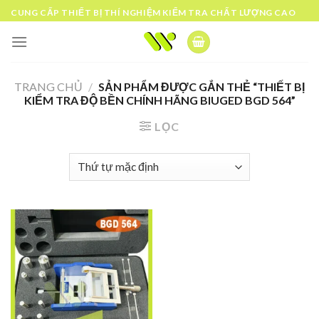
Skip
CUNG CẤP THIẾT BỊ THÍ NGHIỆM KIỂM TRA CHẤT LƯỢNG CAO
to
content
TRANG CHỦ
/
SẢN PHẨM ĐƯỢC GẮN THẺ “THIẾT BỊ
KIỂM TRA ĐỘ BỀN CHÍNH HÃNG BIUGED BGD 564”
LỌC