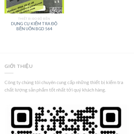
THIẾT BỊ ĐO ĐỘ BỀN
DỤNG CỤ KIỂM TRA ĐỘ
BỀN UỐN BGD 564
GIỚI THIỆU
Công ty chúng tôi chuyên cung cấp những thiết bị kiểm tra
chất lượng sản phẩm tốt nhất tới quý khách hàng.