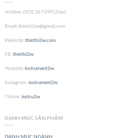
Hotline: 0932.167.099 (Zalo)
Email: thietbi2w@gmail.com
Website:
thietbi2w.com
FB:
thietbi2w
Youtube:
instrument2w
Instagram:
instrument2w
Tiktok:
instru2w
DANH MỤC SẢN PHẨM
DANH MỤC NGÀNH