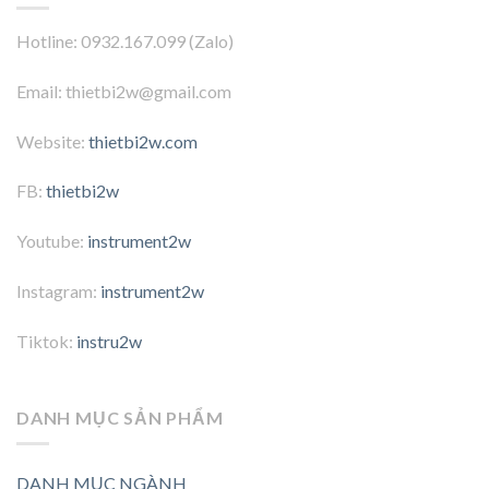
Hotline: 0932.167.099 (Zalo)
Email: thietbi2w@gmail.com
Website:
thietbi2w.com
FB:
thietbi2w
Youtube:
instrument2w
Instagram:
instrument2w
Tiktok:
instru2w
DANH MỤC SẢN PHẨM
DANH MỤC NGÀNH