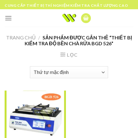
Skip
CUNG CẤP THIẾT BỊ THÍ NGHIỆM KIỂM TRA CHẤT LƯỢNG CAO
to
content
TRANG CHỦ
/
SẢN PHẨM ĐƯỢC GẮN THẺ “THIẾT BỊ
KIỂM TRA ĐỘ BỀN CHÀ RỬA BGD 526”
LỌC