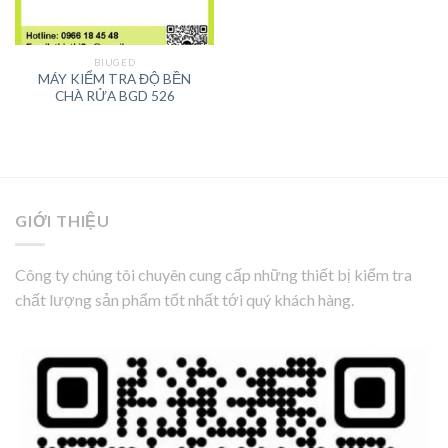
BIUGED
MÁY KIỂM TRA ĐỘ BỀN
CHÀ RỬA BGD 526
GIỚI THIỆU
Công ty chúng tôi chuyên cung cấp những thiết bị kiểm tra
chất lượng sản phẩm tốt nhất tới quý khách hàng.