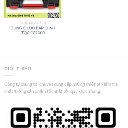
DANH MỤC HÃNG
DỤNG CỤ ĐO BÁM DÍNH
TQC CC1000
GIỚI THIỆU
Công ty chúng tôi chuyên cung cấp những thiết bị kiểm tra
chất lượng sản phẩm tốt nhất tới quý khách hàng.