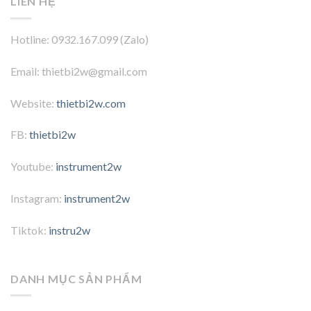
LIÊN HỆ
Hotline: 0932.167.099 (Zalo)
Email: thietbi2w@gmail.com
Website:
thietbi2w.com
FB:
thietbi2w
Youtube:
instrument2w
Instagram:
instrument2w
Tiktok:
instru2w
DANH MỤC SẢN PHẨM