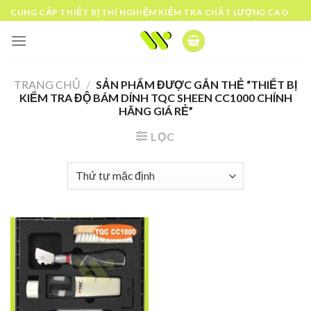
Skip
CUNG CẤP THIẾT BỊ THÍ NGHIỆM KIỂM TRA CHẤT LƯỢNG CAO
to
content
TRANG CHỦ
/
SẢN PHẨM ĐƯỢC GẮN THẺ “THIẾT BỊ
KIỂM TRA ĐỘ BÁM DÍNH TQC SHEEN CC1000 CHÍNH
HÃNG GIÁ RẺ”
LỌC