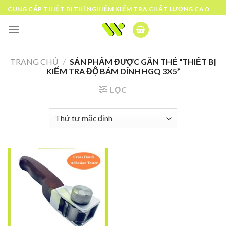
Skip
CUNG CẤP THIẾT BỊ THÍ NGHIỆM KIỂM TRA CHẤT LƯỢNG CAO
to
content
TRANG CHỦ
/
SẢN PHẨM ĐƯỢC GẮN THẺ “THIẾT BỊ
KIỂM TRA ĐỘ BÁM DÍNH HGQ 3X5”
LỌC