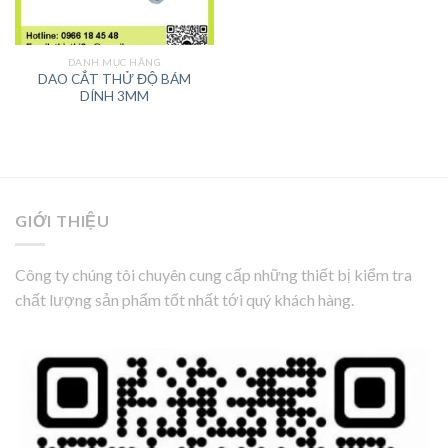
DANH MỤC HÃNG
DAO CẮT THỬ ĐỘ BÁM
DÍNH 3MM
GIỚI THIỆU
Công ty chúng tôi chuyên cung cấp những thiết bị kiểm tra
chất lượng sản phẩm tốt nhất tới quý khách hàng.