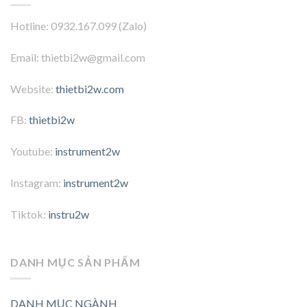
Hotline: 0932.167.099 (Zalo)
Email: thietbi2w@gmail.com
Website:
thietbi2w.com
FB:
thietbi2w
Youtube:
instrument2w
Instagram:
instrument2w
Tiktok:
instru2w
DANH MỤC SẢN PHẨM
DANH MỤC NGÀNH