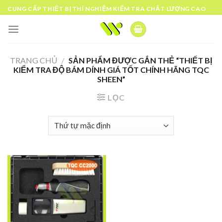
Skip
CUNG CẤP THIẾT BỊ THÍ NGHIỆM KIỂM TRA CHẤT LƯỢNG CAO
to
content
TRANG CHỦ
/
SẢN PHẨM ĐƯỢC GẮN THẺ “THIẾT BỊ
KIỂM TRA ĐỘ BÁM DÍNH GIÁ TỐT CHÍNH HÃNG TQC
SHEEN”
LỌC