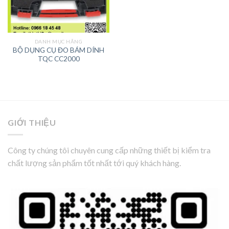
DANH MỤC HÃNG
BỘ DỤNG CỤ ĐO BÁM DÍNH
TQC CC2000
GIỚI THIỆU
Công ty chúng tôi chuyên cung cấp những thiết bị kiểm tra
chất lượng sản phẩm tốt nhất tới quý khách hàng.