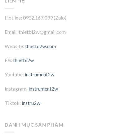
LIÊN HỆ
Hotline: 0932.167.099 (Zalo)
Email: thietbi2w@gmail.com
Website:
thietbi2w.com
FB:
thietbi2w
Youtube:
instrument2w
Instagram:
instrument2w
Tiktok:
instru2w
DANH MỤC SẢN PHẨM