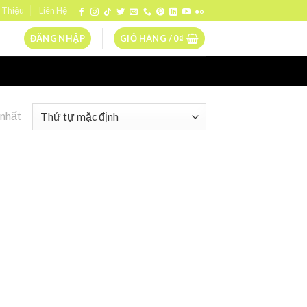
 Thiệu
Liên Hệ
ĐĂNG NHẬP
GIỎ HÀNG /
0
₫
 nhất