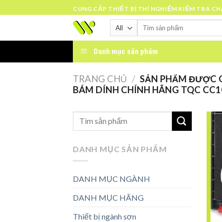
Skip
CUNG CẤP THIẾT BỊ THÍ NGHIỆM KIỂM TRA C
to
Tìm
content
kiếm:
Danh mục sản phẩm
TRANG CHỦ
/
SẢN PHẨM ĐƯỢC G
BÁM DÍNH CHÍNH HÃNG TQC CC1
DANH MỤC SẢN PHẨM
DANH MỤC NGÀNH
DANH MỤC HÃNG
Thiết bị ngành sơn