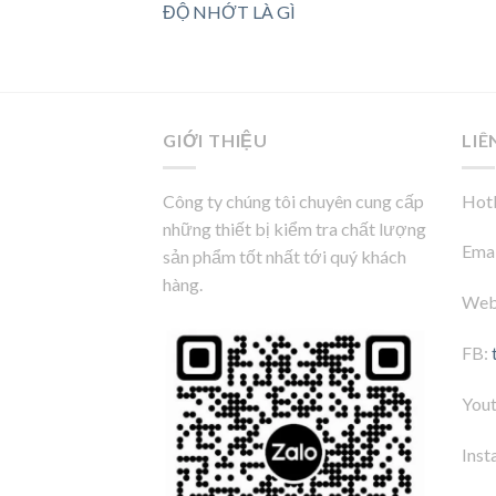
ĐỘ NHỚT LÀ GÌ
GIỚI THIỆU
LIÊ
Công ty chúng tôi chuyên cung cấp
Hotl
những thiết bị kiểm tra chất lượng
Emai
sản phẩm tốt nhất tới quý khách
hàng.
Web
FB:
You
Inst