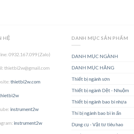
N HỆ
DANH MỤC SẢN PHẨM
ine: 0932.167.099 (Zalo)
DANH MỤC NGÀNH
DANH MỤC HÃNG
l: thietbi2w@gmail.com
Thiết bị ngành sơn
site:
thietbi2w.com
Thiết bị ngành Dệt - Nhuộm
thietbi2w
Thiết bị ngành bao bì nhựa
tube:
instrument2w
Thí bị ngành bao bì in ấn
agram:
instrument2w
Dụng cụ - Vật tư tiêu hao