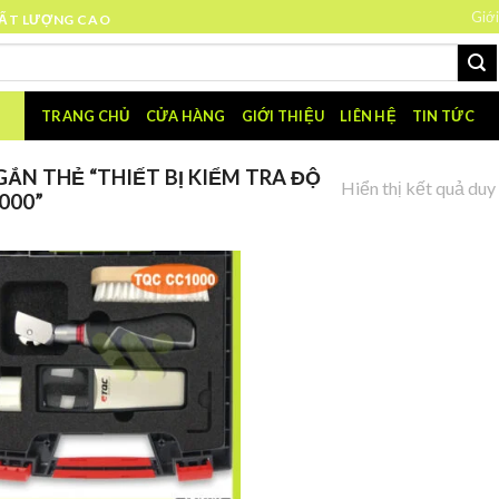
Giới
HẤT LƯỢNG CAO
TRANG CHỦ
CỬA HÀNG
GIỚI THIỆU
LIÊN HỆ
TIN TỨC
ẮN THẺ “THIẾT BỊ KIỂM TRA ĐỘ
Hiển thị kết quả duy
000”