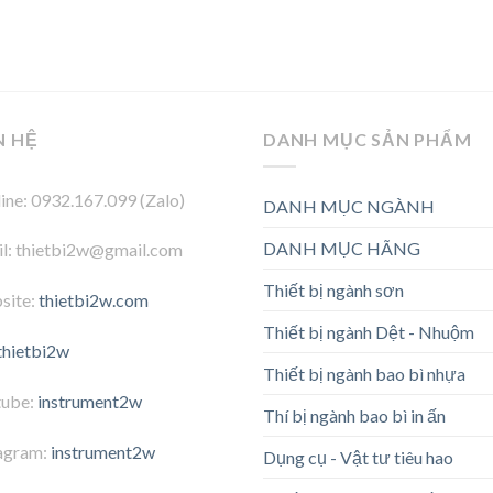
N HỆ
DANH MỤC SẢN PHẨM
ine: 0932.167.099 (Zalo)
DANH MỤC NGÀNH
DANH MỤC HÃNG
l: thietbi2w@gmail.com
Thiết bị ngành sơn
site:
thietbi2w.com
Thiết bị ngành Dệt - Nhuộm
thietbi2w
Thiết bị ngành bao bì nhựa
tube:
instrument2w
Thí bị ngành bao bì in ấn
agram:
instrument2w
Dụng cụ - Vật tư tiêu hao