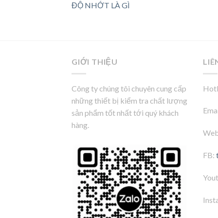
ĐỘ NHỚT LÀ GÌ
GIỚI THIỆU
LIÊ
Công ty chúng tôi chuyên cung cấp
Hotl
những thiết bị kiểm tra chất lượng
Emai
sản phẩm tốt nhất tới quý khách
hàng.
Web
FB:
You
Inst