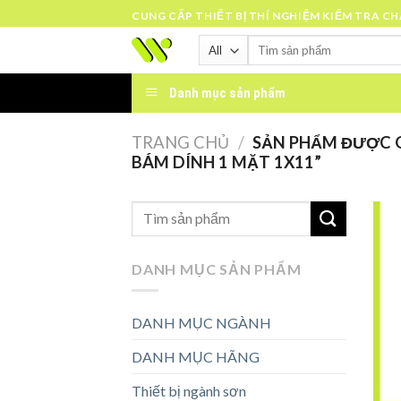
Skip
CUNG CẤP THIẾT BỊ THÍ NGHIỆM KIỂM TRA C
to
Tìm
content
kiếm:
Danh mục sản phẩm
TRANG CHỦ
/
SẢN PHẨM ĐƯỢC G
BÁM DÍNH 1 MẶT 1X11”
DANH MỤC SẢN PHẨM
DANH MỤC NGÀNH
DANH MỤC HÃNG
Thiết bị ngành sơn