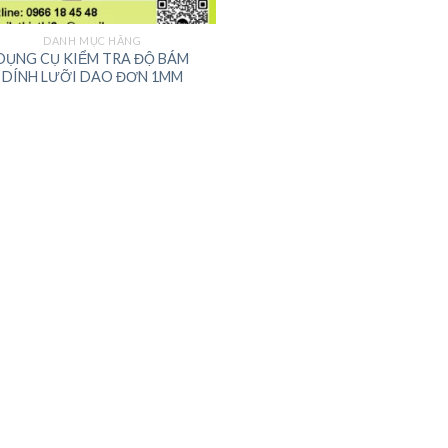
DANH MỤC HÃNG
DỤNG CỤ KIỂM TRA ĐỘ BÁM
DÍNH LƯỠI DAO ĐƠN 1MM