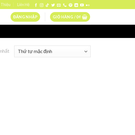
 Thiệu
Liên Hệ
ĐĂNG NHẬP
GIỎ HÀNG /
0
₫
 nhất