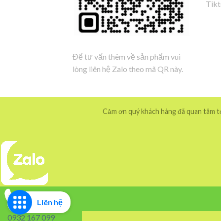
Tik
Để tư vấn thêm về sản phẩm vui
lòng liên hệ Zalo theo mã QR này.
Cảm ơn quý khách hàng đã quan tâm tới
Liên hệ
0932 167 099