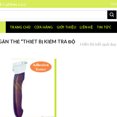
Giới
HẤT LƯỢNG CAO
TRANG CHỦ
CỬA HÀNG
GIỚI THIỆU
LIÊN HỆ
TIN TỨC
ẮN THẺ “THIẾT BỊ KIỂM TRA ĐỘ
Hiển thị kết quả duy