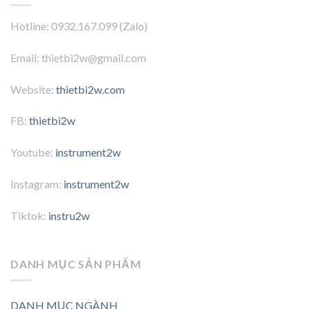
Hotline: 0932.167.099 (Zalo)
Email: thietbi2w@gmail.com
Website:
thietbi2w.com
FB:
thietbi2w
Youtube:
instrument2w
Instagram:
instrument2w
Tiktok:
instru2w
DANH MỤC SẢN PHẨM
DANH MỤC NGÀNH