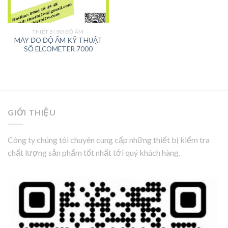
THIẾT BỊ ĐO ĐỘ ẨM
MÁY ĐO ĐỘ ẨM KỸ THUẬT
SỐ ELCOMETER 7000
GIỚI THIỆU
Công ty chúng tôi chuyên cung cấp những thiết bị kiểm tra
chất lượng sản phẩm tốt nhất tới quý khách hàng.