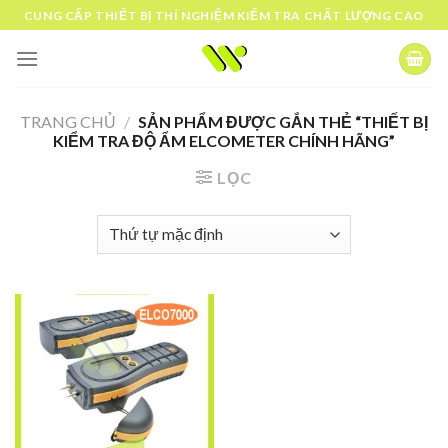
Skip
CUNG CẤP THIẾT BỊ THÍ NGHIỆM KIỂM TRA CHẤT LƯỢNG CAO
to
content
TRANG CHỦ
/
SẢN PHẨM ĐƯỢC GẮN THẺ “THIẾT BỊ
KIỂM TRA ĐỘ ẨM ELCOMETER CHÍNH HÃNG”
LỌC