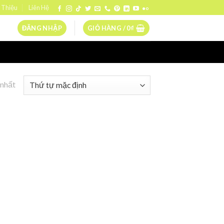
 Thiệu
Liên Hệ
ĐĂNG NHẬP
GIỎ HÀNG /
0
₫
 nhất