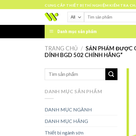
Skip
CUNG CẤP THIẾT BỊ THÍ NGHIỆM KIỂM TRA C
to
Tìm
content
kiếm:
Danh mục sản phẩm
TRANG CHỦ
/
SẢN PHẨM ĐƯỢC G
DÍNH BGD 502 CHÍNH HÃNG”
DANH MỤC SẢN PHẨM
DANH MỤC NGÀNH
DANH MỤC HÃNG
Thiết bị ngành sơn