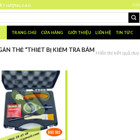
Giới
HẤT LƯỢNG CAO
TRANG CHỦ
CỬA HÀNG
GIỚI THIỆU
LIÊN HỆ
TIN TỨC
ẮN THẺ “THIẾT BỊ KIỂM TRA BÁM
Hiển thị kết quả duy