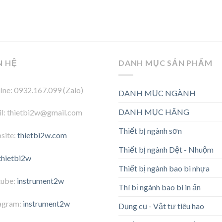
N HỆ
DANH MỤC SẢN PHẨM
ine: 0932.167.099 (Zalo)
DANH MỤC NGÀNH
DANH MỤC HÃNG
l: thietbi2w@gmail.com
Thiết bị ngành sơn
site:
thietbi2w.com
Thiết bị ngành Dệt - Nhuộm
thietbi2w
Thiết bị ngành bao bì nhựa
tube:
instrument2w
Thí bị ngành bao bì in ấn
agram:
instrument2w
Dụng cụ - Vật tư tiêu hao