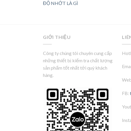
ĐỘ NHỚT LÀ GÌ
GIỚI THIỆU
LIÊ
Công ty chúng tôi chuyên cung cấp
Hotl
những thiết bị kiểm tra chất lượng
Emai
sản phẩm tốt nhất tới quý khách
hàng.
Web
FB:
You
Inst