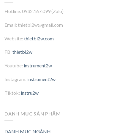
Hotline: 0932.167.099 (Zalo)
Email: thietbi2w@gmail.com
Website:
thietbi2w.com
FB:
thietbi2w
Youtube:
instrument2w
Instagram:
instrument2w
Tiktok:
instru2w
DANH MỤC SẢN PHẨM
DANH MỤC NGÀNH