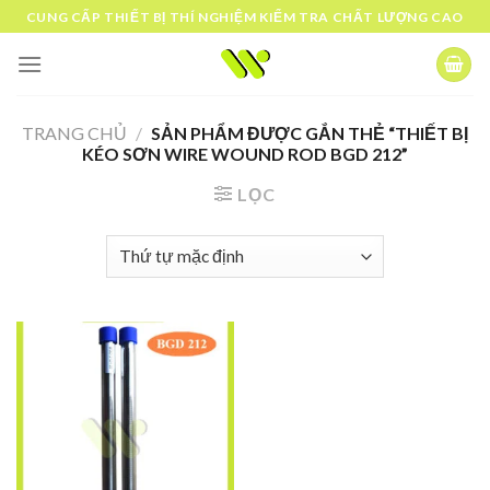
Skip
CUNG CẤP THIẾT BỊ THÍ NGHIỆM KIỂM TRA CHẤT LƯỢNG CAO
to
content
TRANG CHỦ
/
SẢN PHẨM ĐƯỢC GẮN THẺ “THIẾT BỊ
KÉO SƠN WIRE WOUND ROD BGD 212”
LỌC