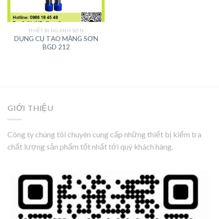
THIẾT BỊ NGÀNH SƠN
DỤNG CỤ TẠO MÀNG SƠN
BGD 212
GIỚI THIỆU
Công ty chúng tôi chuyên cung cấp những thiết bị kiểm tra
chất lượng sản phẩm tốt nhất tới quý khách hàng.