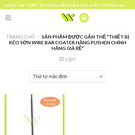
Skip
CUNG CẤP THIẾT BỊ THÍ NGHIỆM KIỂM TRA CHẤT LƯỢNG CAO
to
content
TRANG CHỦ
/
SẢN PHẨM ĐƯỢC GẮN THẺ “THIẾT BỊ
KÉO SƠN WIRE BAR COATER HÃNG PUSHEN CHÍNH
HÃNG GIÁ RẺ”
LỌC