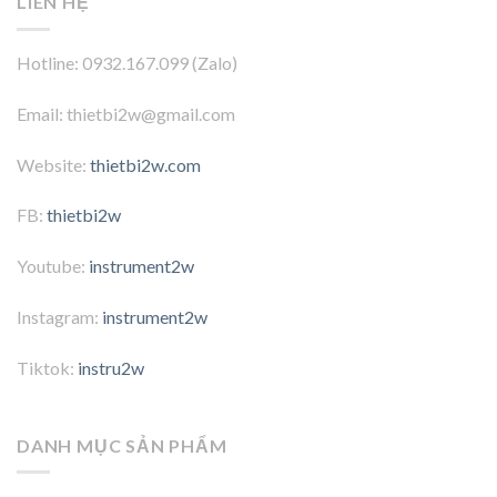
LIÊN HỆ
Hotline: 0932.167.099 (Zalo)
Email: thietbi2w@gmail.com
Website:
thietbi2w.com
FB:
thietbi2w
Youtube:
instrument2w
Instagram:
instrument2w
Tiktok:
instru2w
DANH MỤC SẢN PHẨM