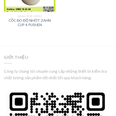
DANH MỤC HÃNG
CỐC ĐO ĐỘ NHỚT ZAHN
CUP 4 PUSHEN
GIỚI THIỆU
Công ty chúng tôi chuyên cung cấp những thiết bị kiểm tra
chất lượng sản phẩm tốt nhất tới quý khách hàng.