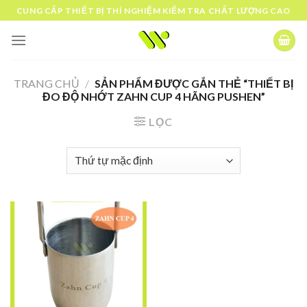
Skip
CUNG CẤP THIẾT BỊ THÍ NGHIỆM KIỂM TRA CHẤT LƯỢNG CAO
to
content
TRANG CHỦ
/
SẢN PHẨM ĐƯỢC GẮN THẺ “THIẾT BỊ
ĐO ĐỘ NHỚT ZAHN CUP 4 HÃNG PUSHEN”
LỌC