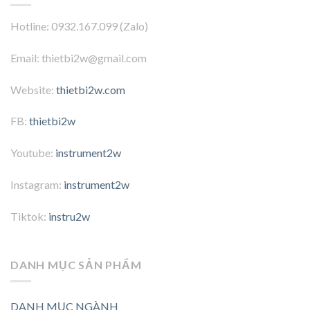
Hotline: 0932.167.099 (Zalo)
Email: thietbi2w@gmail.com
Website:
thietbi2w.com
FB:
thietbi2w
Youtube:
instrument2w
Instagram:
instrument2w
Tiktok:
instru2w
DANH MỤC SẢN PHẨM
DANH MỤC NGÀNH