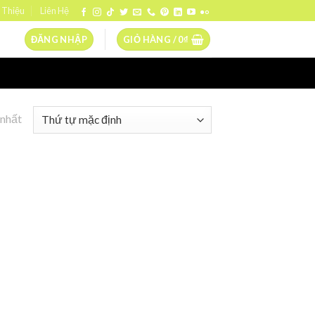
 Thiệu
Liên Hệ
ĐĂNG NHẬP
GIỎ HÀNG /
0
₫
 nhất