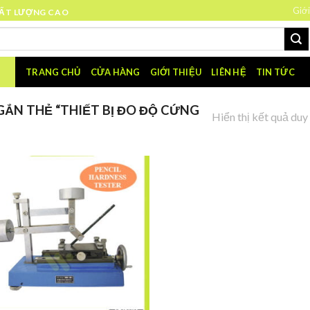
Giới
HẤT LƯỢNG CAO
TRANG CHỦ
CỬA HÀNG
GIỚI THIỆU
LIÊN HỆ
TIN TỨC
ẮN THẺ “THIẾT BỊ ĐO ĐỘ CỨNG
Hiển thị kết quả duy