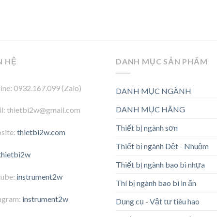
N HỆ
DANH MỤC SẢN PHẨM
ine: 0932.167.099 (Zalo)
DANH MỤC NGÀNH
DANH MỤC HÃNG
l: thietbi2w@gmail.com
Thiết bị ngành sơn
site:
thietbi2w.com
Thiết bị ngành Dệt - Nhuộm
thietbi2w
Thiết bị ngành bao bì nhựa
tube:
instrument2w
Thí bị ngành bao bì in ấn
agram:
instrument2w
Dụng cụ - Vật tư tiêu hao