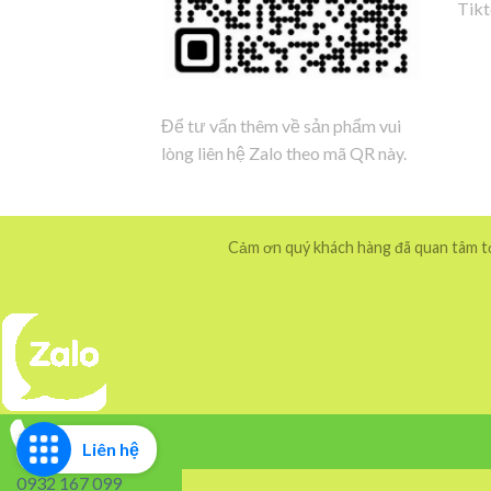
Tik
Để tư vấn thêm về sản phẩm vui
lòng liên hệ Zalo theo mã QR này.
Cảm ơn quý khách hàng đã quan tâm tới
Liên hệ
0932 167 099