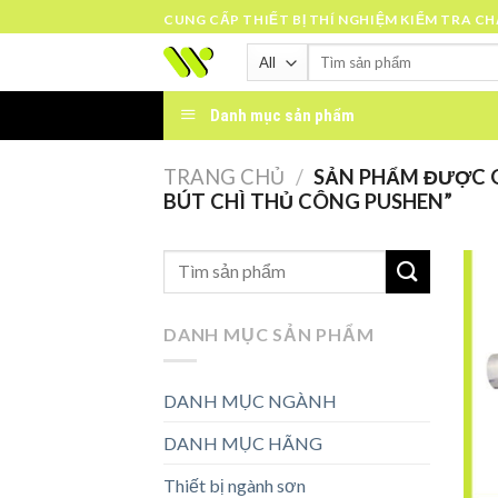
Skip
CUNG CẤP THIẾT BỊ THÍ NGHIỆM KIỂM TRA C
to
Tìm
content
kiếm:
Danh mục sản phẩm
TRANG CHỦ
/
SẢN PHẨM ĐƯỢC G
BÚT CHÌ THỦ CÔNG PUSHEN”
DANH MỤC SẢN PHẨM
DANH MỤC NGÀNH
DANH MỤC HÃNG
Thiết bị ngành sơn