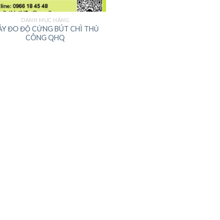
DANH MỤC HÃNG
ÁY ĐO ĐỘ CỨNG BÚT CHÌ THỦ
CÔNG QHQ