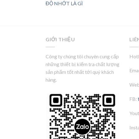
ĐỘ NHỚT LÀ GÌ
GIỚI THIỆU
LIÊ
Công ty chúng tôi chuyên cung cấp
Hotl
những thiết bị kiểm tra chất lượng
Emai
sản phẩm tốt nhất tới quý khách
hàng.
Web
FB:
You
Inst