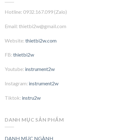
Hotline: 0932.167.099 (Zalo)
Email: thietbi2w@gmail.com
Website:
thietbi2w.com
FB:
thietbi2w
Youtube:
instrument2w
Instagram:
instrument2w
Tiktok:
instru2w
DANH MỤC SẢN PHẨM
DANH MỤC NGÀNH