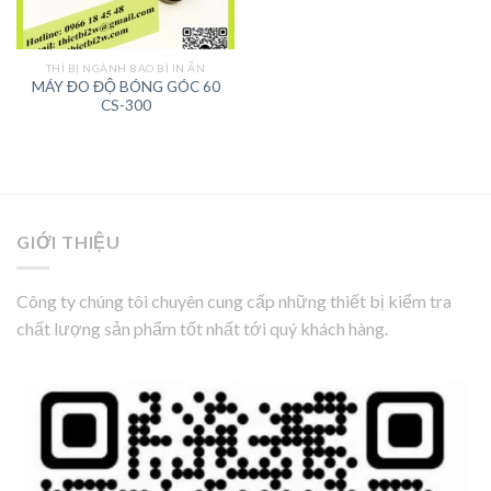
THÍ BỊ NGÀNH BAO BÌ IN ẤN
MÁY ĐO ĐỘ BÓNG GÓC 60
CS-300
GIỚI THIỆU
Công ty chúng tôi chuyên cung cấp những thiết bị kiểm tra
chất lượng sản phẩm tốt nhất tới quý khách hàng.