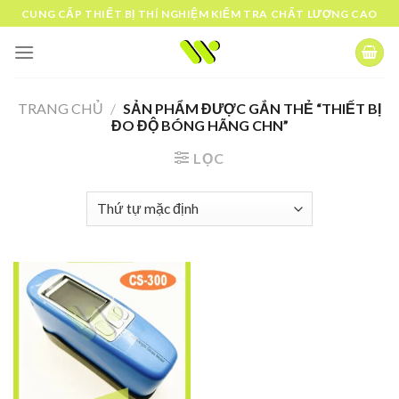
Skip
CUNG CẤP THIẾT BỊ THÍ NGHIỆM KIỂM TRA CHẤT LƯỢNG CAO
to
content
TRANG CHỦ
/
SẢN PHẨM ĐƯỢC GẮN THẺ “THIẾT BỊ
ĐO ĐỘ BÓNG HÃNG CHN”
LỌC