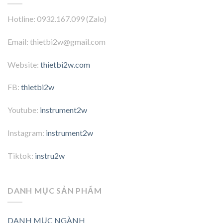
Hotline: 0932.167.099 (Zalo)
Email: thietbi2w@gmail.com
Website:
thietbi2w.com
FB:
thietbi2w
Youtube:
instrument2w
Instagram:
instrument2w
Tiktok:
instru2w
DANH MỤC SẢN PHẨM
DANH MỤC NGÀNH