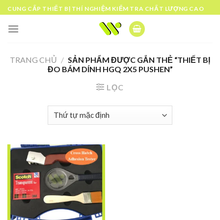
Skip
CUNG CẤP THIẾT BỊ THÍ NGHIỆM KIỂM TRA CHẤT LƯỢNG CAO
to
content
TRANG CHỦ
/
SẢN PHẨM ĐƯỢC GẮN THẺ “THIẾT BỊ
ĐO BÁM DÍNH HGQ 2X5 PUSHEN”
LỌC