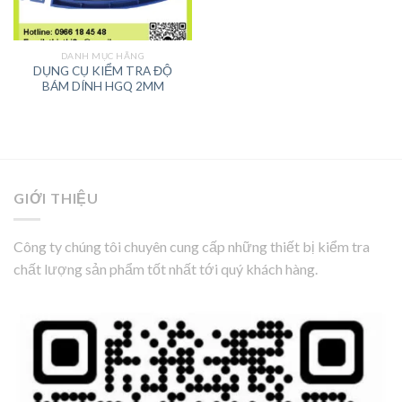
DANH MỤC HÃNG
DỤNG CỤ KIỂM TRA ĐỘ
BÁM DÍNH HGQ 2MM
GIỚI THIỆU
Công ty chúng tôi chuyên cung cấp những thiết bị kiểm tra
chất lượng sản phẩm tốt nhất tới quý khách hàng.