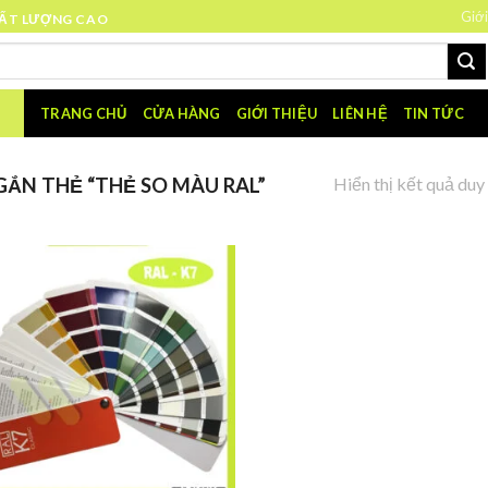
Giới
HẤT LƯỢNG CAO
TRANG CHỦ
CỬA HÀNG
GIỚI THIỆU
LIÊN HỆ
TIN TỨC
Hiển thị kết quả duy
ẮN THẺ “THẺ SO MÀU RAL”