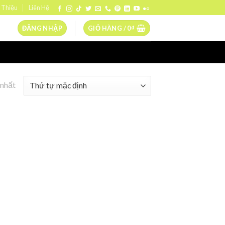
 Thiệu
Liên Hệ
ĐĂNG NHẬP
GIỎ HÀNG /
0
₫
 nhất