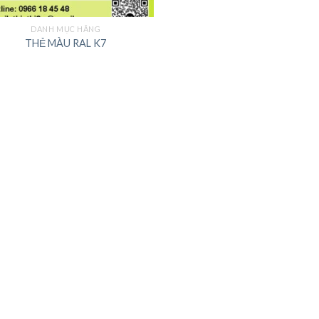
DANH MỤC HÃNG
THẺ MÀU RAL K7