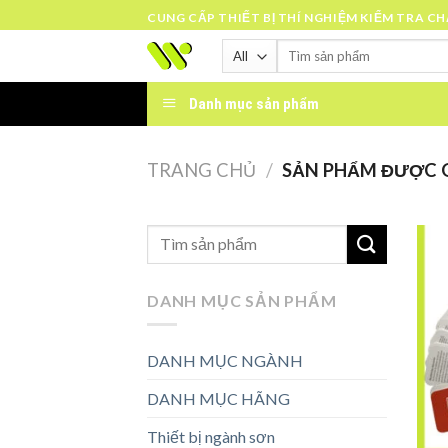
Skip
CUNG CẤP THIẾT BỊ THÍ NGHIỆM KIỂM TRA C
to
Tìm
content
kiếm:
Danh mục sản phẩm
TRANG CHỦ
/
SẢN PHẨM ĐƯỢC G
DANH MỤC SẢN PHẨM
DANH MỤC NGÀNH
DANH MỤC HÃNG
Thiết bị ngành sơn