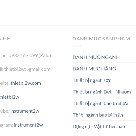
N HỆ
DANH MỤC SẢN PHẨM
ine: 0932.167.099 (Zalo)
DANH MỤC NGÀNH
DANH MỤC HÃNG
l: thietbi2w@gmail.com
Thiết bị ngành sơn
site:
thietbi2w.com
Thiết bị ngành Dệt - Nhuộm
thietbi2w
Thiết bị ngành bao bì nhựa
tube:
instrument2w
Thí bị ngành bao bì in ấn
agram:
instrument2w
Dụng cụ - Vật tư tiêu hao