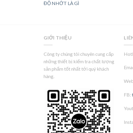
ĐỘ NHỚT LÀ GÌ
GIỚI THIỆU
LIÊ
Công ty chúng tôi chuyên cung cấp
Hotl
những thiết bị kiểm tra chất lượng
Emai
sản phẩm tốt nhất tới quý khách
hàng.
Web
FB:
You
Inst