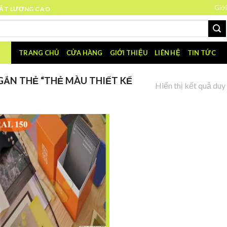
Giới
HẤT LƯỢNG CAO
TRANG CHỦ
CỬA HÀNG
GIỚI THIỆU
LIÊN HỆ
TIN TỨC
ẮN THẺ “THẺ MÀU THIẾT KẾ
Hiển thị kết quả duy