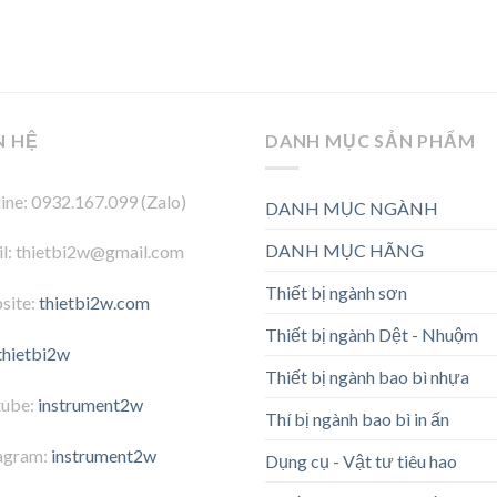
N HỆ
DANH MỤC SẢN PHẨM
ine: 0932.167.099 (Zalo)
DANH MỤC NGÀNH
DANH MỤC HÃNG
l: thietbi2w@gmail.com
Thiết bị ngành sơn
site:
thietbi2w.com
Thiết bị ngành Dệt - Nhuộm
thietbi2w
Thiết bị ngành bao bì nhựa
tube:
instrument2w
Thí bị ngành bao bì in ấn
agram:
instrument2w
Dụng cụ - Vật tư tiêu hao