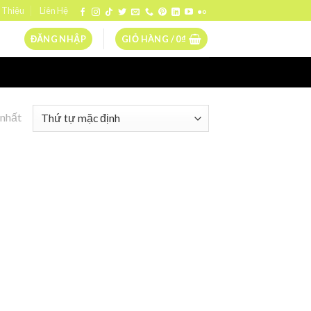
 Thiệu
Liên Hệ
ĐĂNG NHẬP
GIỎ HÀNG /
0
₫
 nhất