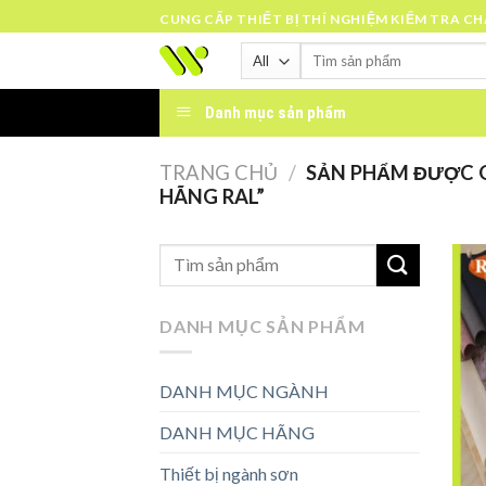
Skip
CUNG CẤP THIẾT BỊ THÍ NGHIỆM KIỂM TRA C
to
Tìm
content
kiếm:
Danh mục sản phẩm
TRANG CHỦ
/
SẢN PHẨM ĐƯỢC G
HÃNG RAL”
DANH MỤC SẢN PHẨM
DANH MỤC NGÀNH
DANH MỤC HÃNG
Thiết bị ngành sơn