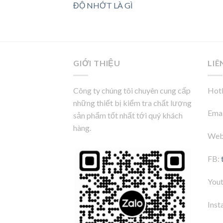
ĐỘ NHỚT LÀ GÌ
GIỚI THIỆU
LIÊ
Công ty chúng tôi chuyên cung cấp
Hotl
những thiết bị kiểm tra chất lượng
Emai
sản phẩm tốt nhất tới quý khách
hàng.
Web
FB:
You
Inst