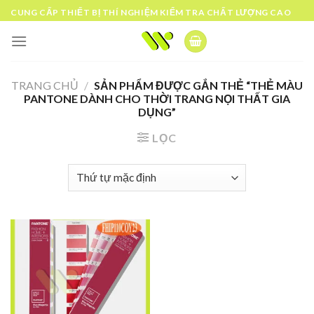
Skip
CUNG CẤP THIẾT BỊ THÍ NGHIỆM KIỂM TRA CHẤT LƯỢNG CAO
to
content
TRANG CHỦ
/
SẢN PHẨM ĐƯỢC GẮN THẺ “THẺ MÀU
PANTONE DÀNH CHO THỜI TRANG NỌI THẤT GIA
DỤNG”
LỌC