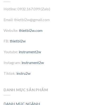
Hotline: 0932.167.099 (Zalo)
Email: thietbi2w@gmail.com
Website:
thietbi2w.com
FB:
thietbi2w
Youtube:
instrument2w
Instagram:
instrument2w
Tiktok:
instru2w
DANH MỤC SẢN PHẨM
DANH MỤC NGÀNH