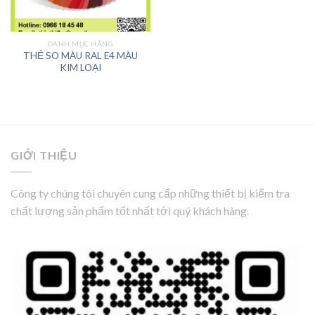
DANH MỤC HÃNG
THẺ SO MÀU RAL E4 MÀU
KIM LOẠI
GIỚI THIỆU
Công ty chúng tôi chuyên cung cấp những thiết bị kiểm tra
chất lượng sản phẩm tốt nhất tới quý khách hàng.