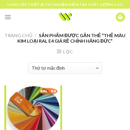
Skip
CUNG CẤP THIẾT BỊ THÍ NGHIỆM KIỂM TRA CHẤT LƯỢNG CAO
to
content
TRANG CHỦ
/
SẢN PHẨM ĐƯỢC GẮN THẺ “THẺ MÀU
KIM LOẠI RAL E4 GIÁ RẺ CHÍNH HÃNG ĐỨC”
LỌC