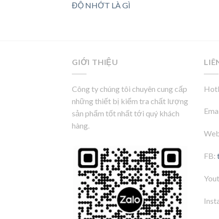
ĐỘ NHỚT LÀ GÌ
GIỚI THIỆU
LIÊ
Công ty chúng tôi chuyên cung cấp
Hotl
những thiết bị kiểm tra chất lượng
Emai
sản phẩm tốt nhất tới quý khách
hàng.
Web
FB:
You
Inst