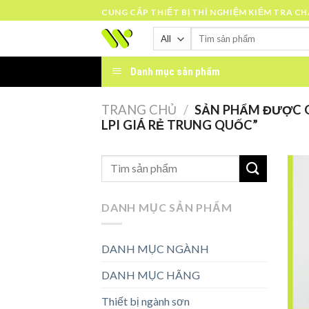
Skip
CUNG CẤP THIẾT BỊ THÍ NGHIỆM KIỂM TRA C
to
Tìm
content
kiếm:
Danh mục sản phẩm
TRANG CHỦ
/
SẢN PHẨM ĐƯỢC G
LPI GIÁ RẺ TRUNG QUỐC”
DANH MỤC SẢN PHẨM
DANH MỤC NGÀNH
DANH MỤC HÃNG
Thiết bị ngành sơn