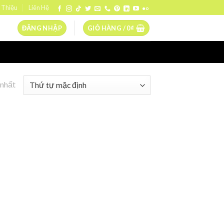
 Thiệu
Liên Hệ
ĐĂNG NHẬP
GIỎ HÀNG /
0
₫
 nhất