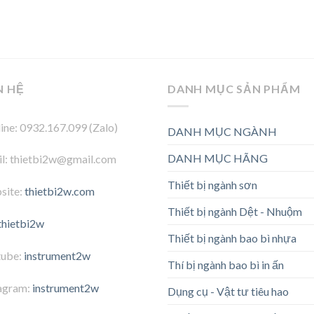
N HỆ
DANH MỤC SẢN PHẨM
ine: 0932.167.099 (Zalo)
DANH MỤC NGÀNH
DANH MỤC HÃNG
l: thietbi2w@gmail.com
Thiết bị ngành sơn
site:
thietbi2w.com
Thiết bị ngành Dệt - Nhuộm
thietbi2w
Thiết bị ngành bao bì nhựa
tube:
instrument2w
Thí bị ngành bao bì in ấn
agram:
instrument2w
Dụng cụ - Vật tư tiêu hao