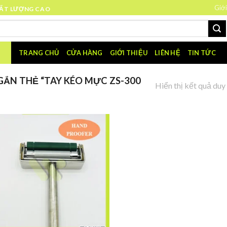
Giới
HẤT LƯỢNG CAO
TRANG CHỦ
CỬA HÀNG
GIỚI THIỆU
LIÊN HỆ
TIN TỨC
ẮN THẺ “TAY KÉO MỰC ZS-300
Hiển thị kết quả duy