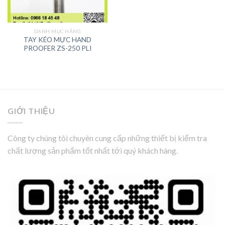
DANH MỤC HÃNG
TAY KÉO MỰC HAND
PROOFER ZS-250 PLI
GIỚI THIỆU
Công ty chúng tôi chuyên cung cấp những thiết bị kiểm tra
chất lượng sản phẩm tốt nhất tới quý khách hàng.