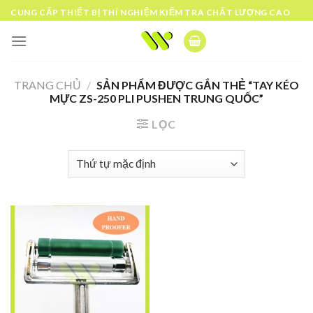
Skip
CUNG CẤP THIẾT BỊ THÍ NGHIỆM KIỂM TRA CHẤT LƯỢNG CAO
to
content
TRANG CHỦ
/
SẢN PHẨM ĐƯỢC GẮN THẺ “TAY KÉO
MỰC ZS-250 PLI PUSHEN TRUNG QUỐC”
LỌC