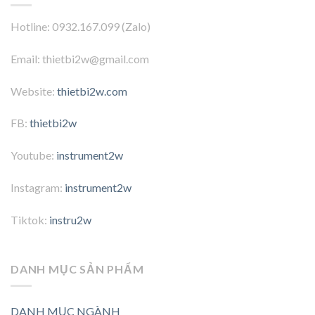
Hotline: 0932.167.099 (Zalo)
Email: thietbi2w@gmail.com
Website:
thietbi2w.com
FB:
thietbi2w
Youtube:
instrument2w
Instagram:
instrument2w
Tiktok:
instru2w
DANH MỤC SẢN PHẨM
DANH MỤC NGÀNH