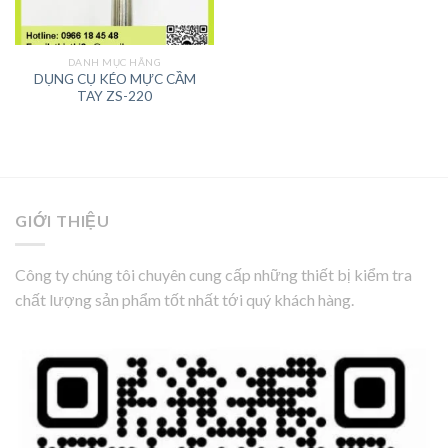
DANH MỤC HÃNG
DỤNG CỤ KÉO MỰC CẦM
TAY ZS-220
GIỚI THIỆU
Công ty chúng tôi chuyên cung cấp những thiết bị kiểm tra
chất lượng sản phẩm tốt nhất tới quý khách hàng.