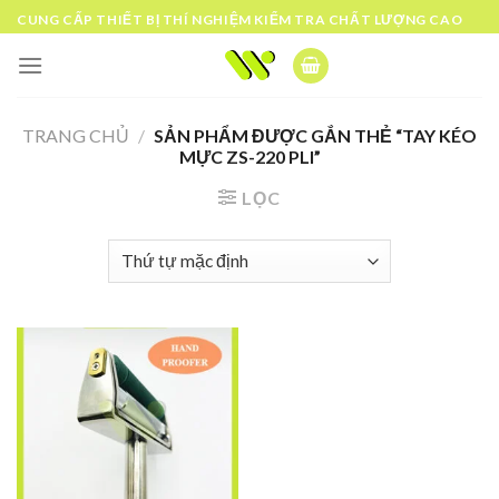
Skip
CUNG CẤP THIẾT BỊ THÍ NGHIỆM KIỂM TRA CHẤT LƯỢNG CAO
to
content
TRANG CHỦ
/
SẢN PHẨM ĐƯỢC GẮN THẺ “TAY KÉO
MỰC ZS-220 PLI”
LỌC