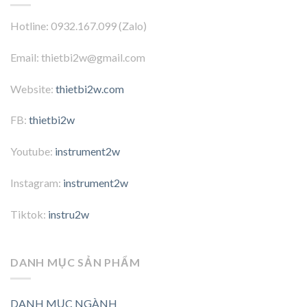
Hotline: 0932.167.099 (Zalo)
Email: thietbi2w@gmail.com
Website:
thietbi2w.com
FB:
thietbi2w
Youtube:
instrument2w
Instagram:
instrument2w
Tiktok:
instru2w
DANH MỤC SẢN PHẨM
DANH MỤC NGÀNH