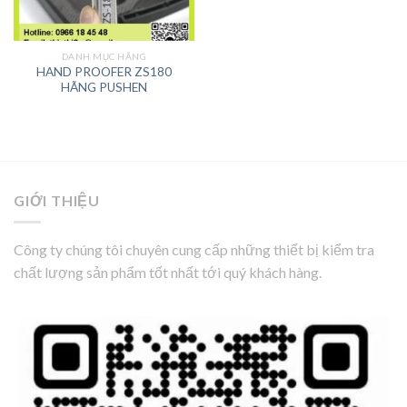
DANH MỤC HÃNG
HAND PROOFER ZS180
HÃNG PUSHEN
GIỚI THIỆU
Công ty chúng tôi chuyên cung cấp những thiết bị kiểm tra
chất lượng sản phẩm tốt nhất tới quý khách hàng.