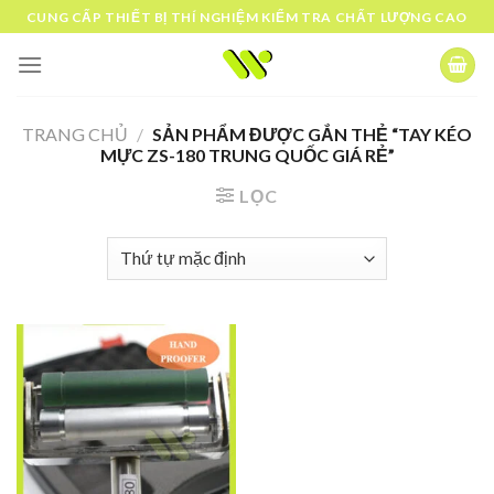
Skip
CUNG CẤP THIẾT BỊ THÍ NGHIỆM KIỂM TRA CHẤT LƯỢNG CAO
to
content
TRANG CHỦ
/
SẢN PHẨM ĐƯỢC GẮN THẺ “TAY KÉO
MỰC ZS-180 TRUNG QUỐC GIÁ RẺ”
LỌC