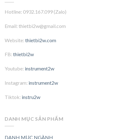
Hotline: 0932.167.099 (Zalo)
Email: thietbi2w@gmail.com
Website:
thietbi2w.com
FB:
thietbi2w
Youtube:
instrument2w
Instagram:
instrument2w
Tiktok:
instru2w
DANH MỤC SẢN PHẨM
DANH MỤC NGÀNH