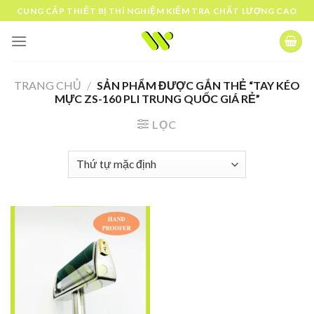
Skip
CUNG CẤP THIẾT BỊ THÍ NGHIỆM KIỂM TRA CHẤT LƯỢNG CAO
to
content
TRANG CHỦ
/
SẢN PHẨM ĐƯỢC GẮN THẺ “TAY KÉO
MỰC ZS-160 PLI TRUNG QUỐC GIÁ RẺ”
LỌC