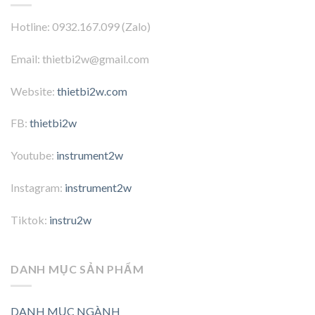
Hotline: 0932.167.099 (Zalo)
Email: thietbi2w@gmail.com
Website:
thietbi2w.com
FB:
thietbi2w
Youtube:
instrument2w
Instagram:
instrument2w
Tiktok:
instru2w
DANH MỤC SẢN PHẨM
DANH MỤC NGÀNH