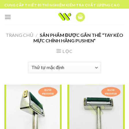
Skip
CUNG CẤP THIẾT BỊ THÍ NGHIỆM KIỂM TRA CHẤT LƯỢNG CAO
to
content
TRANG CHỦ
/
SẢN PHẨM ĐƯỢC GẮN THẺ “TAY KÉO
MỰC CHÍNH HÃNG PUSHEN”
LỌC