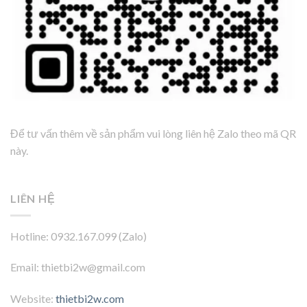
Để tư vấn thêm về sản phẩm vui lòng liên hệ Zalo theo mã QR
này.
LIÊN HỆ
Hotline: 0932.167.099 (Zalo)
Email: thietbi2w@gmail.com
Website:
thietbi2w.com