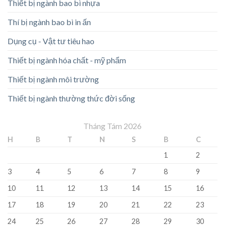
Thiết bị ngành bao bì nhựa
Thí bị ngành bao bì in ấn
Dụng cụ - Vật tư tiêu hao
Thiết bị ngành hóa chất - mỹ phẩm
Thiết bị ngành môi trường
Thiết bị ngành thường thức đời sống
Tháng Tám 2026
H
B
T
N
S
B
C
1
2
3
4
5
6
7
8
9
10
11
12
13
14
15
16
17
18
19
20
21
22
23
24
25
26
27
28
29
30