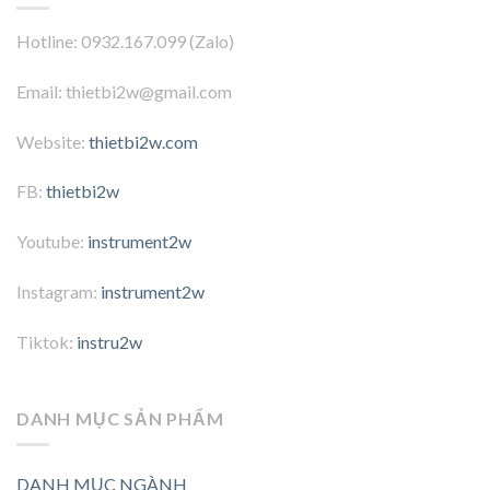
Hotline: 0932.167.099 (Zalo)
Email: thietbi2w@gmail.com
Website:
thietbi2w.com
FB:
thietbi2w
Youtube:
instrument2w
Instagram:
instrument2w
Tiktok:
instru2w
DANH MỤC SẢN PHẨM
DANH MỤC NGÀNH