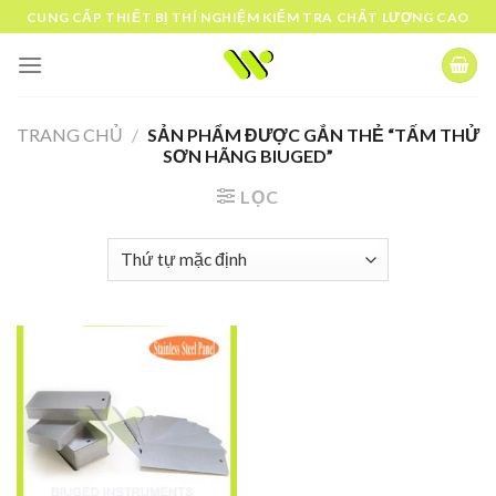
Skip
CUNG CẤP THIẾT BỊ THÍ NGHIỆM KIỂM TRA CHẤT LƯỢNG CAO
to
content
TRANG CHỦ
/
SẢN PHẨM ĐƯỢC GẮN THẺ “TẤM THỬ
SƠN HÃNG BIUGED”
LỌC