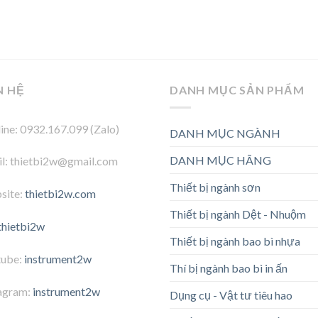
N HỆ
DANH MỤC SẢN PHẨM
ine: 0932.167.099 (Zalo)
DANH MỤC NGÀNH
DANH MỤC HÃNG
l: thietbi2w@gmail.com
Thiết bị ngành sơn
site:
thietbi2w.com
Thiết bị ngành Dệt - Nhuộm
thietbi2w
Thiết bị ngành bao bì nhựa
tube:
instrument2w
Thí bị ngành bao bì in ấn
agram:
instrument2w
Dụng cụ - Vật tư tiêu hao