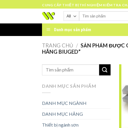
Skip
CUNG CẤP THIẾT BỊ THÍ NGHIỆM KIỂM TRA C
to
Tìm
content
kiếm:
Danh mục sản phẩm
TRANG CHỦ
/
SẢN PHẨM ĐƯỢC G
HÃNG BIUGED”
DANH MỤC SẢN PHẨM
DANH MỤC NGÀNH
DANH MỤC HÃNG
Thiết bị ngành sơn