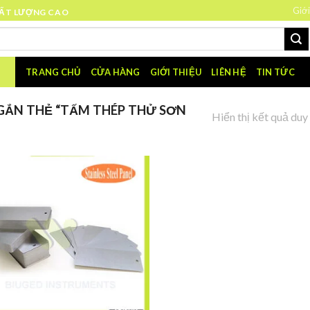
Giới
HẤT LƯỢNG CAO
TRANG CHỦ
CỬA HÀNG
GIỚI THIỆU
LIÊN HỆ
TIN TỨC
ẮN THẺ “TẤM THÉP THỬ SƠN
Hiển thị kết quả duy