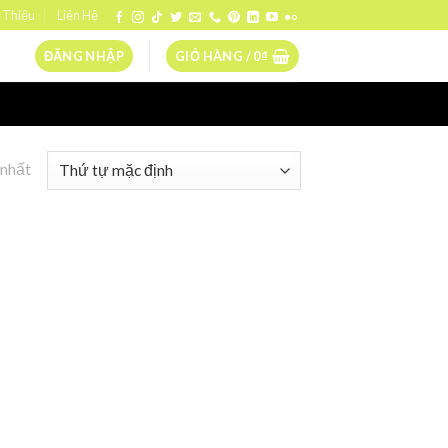
 Thiệu
Liên Hệ
ĐĂNG NHẬP
GIỎ HÀNG /
0
₫
 nhất