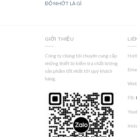
ĐỘ NHỚT LÀ GÌ
GIỚI THIỆU
LIÊ
Công ty chúng tôi chuyên cung cấp
Hotl
những thiết bị kiểm tra chất lượng
Emai
sản phẩm tốt nhất tới quý khách
hàng.
Web
FB:
You
Inst