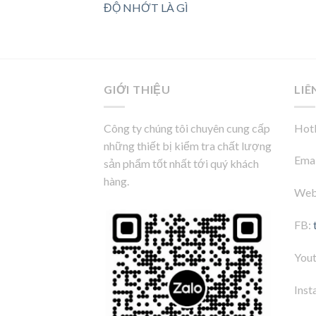
ĐỘ NHỚT LÀ GÌ
GIỚI THIỆU
LIÊ
Công ty chúng tôi chuyên cung cấp
Hotl
những thiết bị kiểm tra chất lượng
Emai
sản phẩm tốt nhất tới quý khách
hàng.
Web
FB:
You
Inst