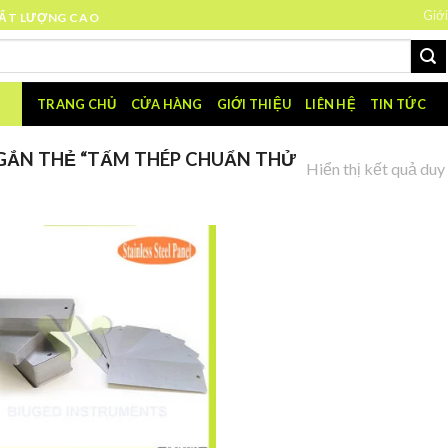
Giới
HẤT LƯỢNG CAO
TRANG CHỦ
CỬA HÀNG
GIỚI THIỆU
LIÊN HỆ
TIN TỨC
GẮN THẺ “TẤM THÉP CHUẨN THỬ
Hiển thị kết quả duy