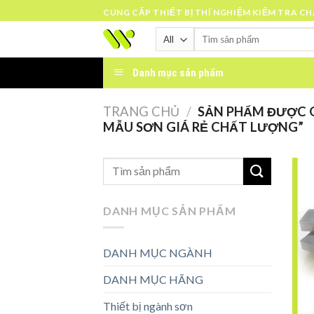
Skip
CUNG CẤP THIẾT BỊ THÍ NGHIỆM KIỂM TRA C
to
Tìm
content
kiếm:
Danh mục sản phẩm
TRANG CHỦ
/
SẢN PHẨM ĐƯỢC 
MẪU SƠN GIÁ RẺ CHẤT LƯỢNG”
DANH MỤC SẢN PHẨM
DANH MỤC NGÀNH
DANH MỤC HÃNG
Thiết bị ngành sơn