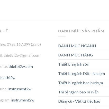
N HỆ
DANH MỤC SẢN PHẨM
ine: 0932.167.099 (Zalo)
DANH MỤC NGÀNH
DANH MỤC HÃNG
l: thietbi2w@gmail.com
Thiết bị ngành sơn
site:
thietbi2w.com
Thiết bị ngành Dệt - Nhuộm
thietbi2w
Thiết bị ngành bao bì nhựa
tube:
instrument2w
Thí bị ngành bao bì in ấn
agram:
instrument2w
Dụng cụ - Vật tư tiêu hao