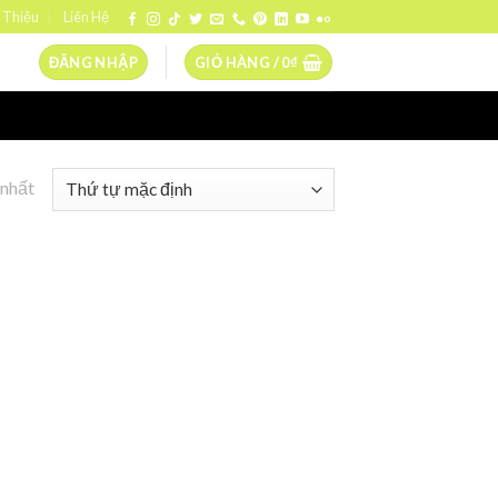
 Thiệu
Liên Hệ
ĐĂNG NHẬP
GIỎ HÀNG /
0
₫
 nhất