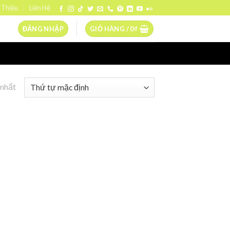
 Thiệu
Liên Hệ
ĐĂNG NHẬP
GIỎ HÀNG /
0
₫
 nhất