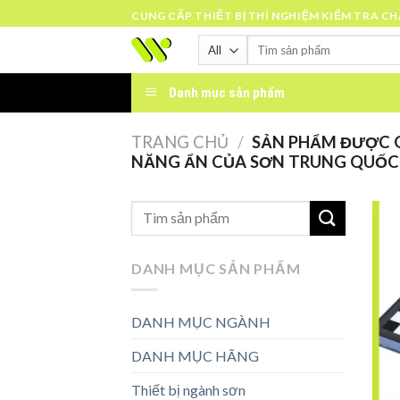
Skip
CUNG CẤP THIẾT BỊ THÍ NGHIỆM KIỂM TRA C
to
Tìm
content
kiếm:
Danh mục sản phẩm
TRANG CHỦ
/
SẢN PHẨM ĐƯỢC G
NĂNG ẨN CỦA SƠN TRUNG QUỐC 
DANH MỤC SẢN PHẨM
DANH MỤC NGÀNH
DANH MỤC HÃNG
Thiết bị ngành sơn