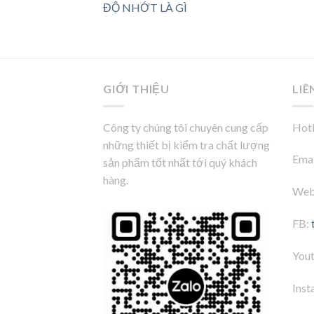
ĐỘ NHỚT LÀ GÌ
GIỚI THIỆU
LIÊ
Công ty chúng tôi chuyên cung cấp
Hotl
những thiết bị kiểm tra chất lượng
Emai
sản phẩm tốt nhất tới quý khách
hàng.
Web
FB:
You
Inst