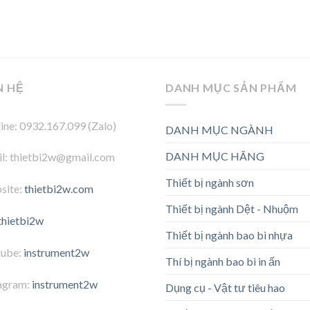
N HỆ
DANH MỤC SẢN PHẨM
ine: 0932.167.099 (Zalo)
DANH MỤC NGÀNH
DANH MỤC HÃNG
l: thietbi2w@gmail.com
Thiết bị ngành sơn
site:
thietbi2w.com
Thiết bị ngành Dệt - Nhuộm
thietbi2w
Thiết bị ngành bao bì nhựa
tube:
instrument2w
Thí bị ngành bao bì in ấn
agram:
instrument2w
Dụng cụ - Vật tư tiêu hao