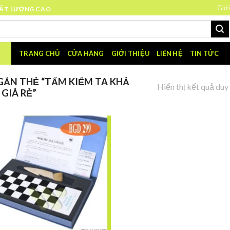
Giới
HẤT LƯỢNG CAO
TRANG CHỦ
CỬA HÀNG
GIỚI THIỆU
LIÊN HỆ
TIN TỨC
ẮN THẺ “TẤM KIỂM TA KHẢ
Hiển thị kết quả duy
GIÁ RẺ”