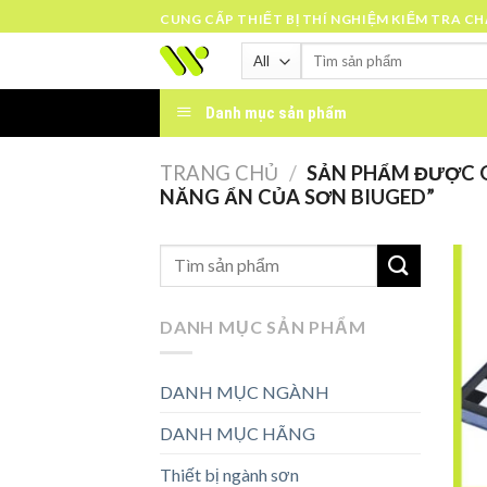
Skip
CUNG CẤP THIẾT BỊ THÍ NGHIỆM KIỂM TRA C
to
Tìm
content
kiếm:
Danh mục sản phẩm
TRANG CHỦ
/
SẢN PHẨM ĐƯỢC G
NĂNG ẨN CỦA SƠN BIUGED”
DANH MỤC SẢN PHẨM
DANH MỤC NGÀNH
DANH MỤC HÃNG
Thiết bị ngành sơn