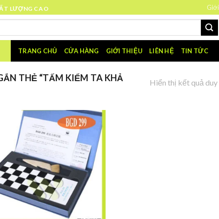
Giới
HẤT LƯỢNG CAO
TRANG CHỦ
CỬA HÀNG
GIỚI THIỆU
LIÊN HỆ
TIN TỨC
ẮN THẺ “TẤM KIỂM TA KHẢ
Hiển thị kết quả duy