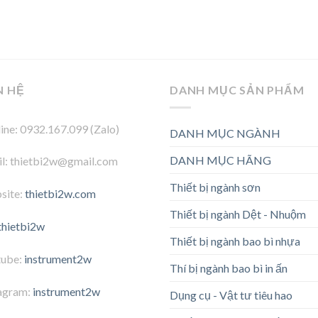
N HỆ
DANH MỤC SẢN PHẨM
ine: 0932.167.099 (Zalo)
DANH MỤC NGÀNH
DANH MỤC HÃNG
l: thietbi2w@gmail.com
Thiết bị ngành sơn
site:
thietbi2w.com
Thiết bị ngành Dệt - Nhuộm
thietbi2w
Thiết bị ngành bao bì nhựa
tube:
instrument2w
Thí bị ngành bao bì in ấn
agram:
instrument2w
Dụng cụ - Vật tư tiêu hao