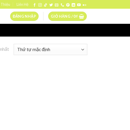
 Thiệu
Liên Hệ
ĐĂNG NHẬP
GIỎ HÀNG /
0
₫
 nhất