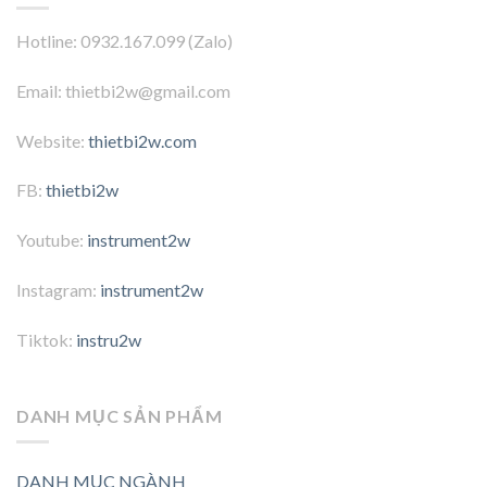
Hotline: 0932.167.099 (Zalo)
Email: thietbi2w@gmail.com
Website:
thietbi2w.com
FB:
thietbi2w
Youtube:
instrument2w
Instagram:
instrument2w
Tiktok:
instru2w
DANH MỤC SẢN PHẨM
DANH MỤC NGÀNH