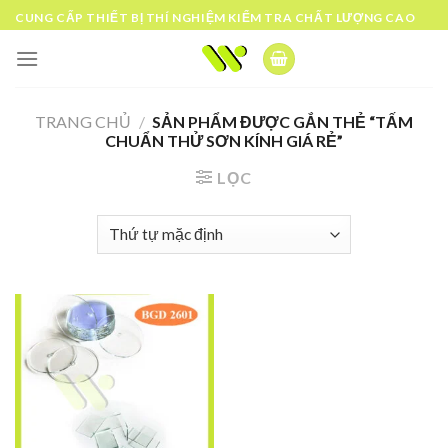
Skip
CUNG CẤP THIẾT BỊ THÍ NGHIỆM KIỂM TRA CHẤT LƯỢNG CAO
to
content
TRANG CHỦ
/
SẢN PHẨM ĐƯỢC GẮN THẺ “TẤM
CHUẨN THỬ SƠN KÍNH GIÁ RẺ”
LỌC