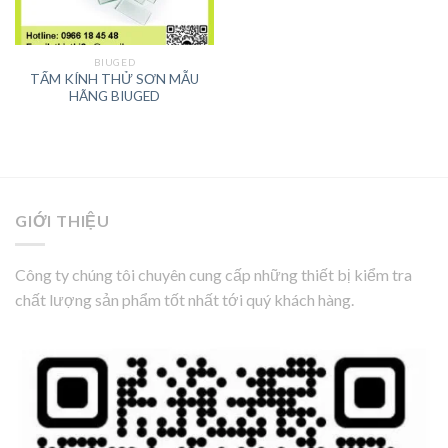
BIUGED
TẤM KÍNH THỬ SƠN MẪU
HÃNG BIUGED
GIỚI THIỆU
Công ty chúng tôi chuyên cung cấp những thiết bị kiểm tra
chất lượng sản phẩm tốt nhất tới quý khách hàng.