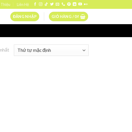
 Thiệu
Liên Hệ
ĐĂNG NHẬP
GIỎ HÀNG /
0
₫
 nhất