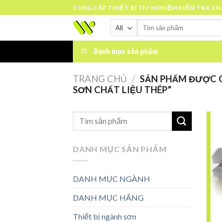
Skip
CUNG CẤP THIẾT BỊ THÍ NGHIỆM KIỂM TRA C
to
Tìm
content
kiếm:
Danh mục sản phẩm
TRANG CHỦ
/
SẢN PHẨM ĐƯỢC 
SƠN CHẤT LIỆU THÉP”
DANH MỤC SẢN PHẨM
DANH MỤC NGÀNH
DANH MỤC HÃNG
Thiết bị ngành sơn