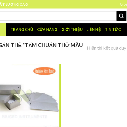
Giới
HẤT LƯỢNG CAO
TRANG CHỦ
CỬA HÀNG
GIỚI THIỆU
LIÊN HỆ
TIN TỨC
GẮN THẺ “TẤM CHUẨN THỬ MÀU
Hiển thị kết quả duy