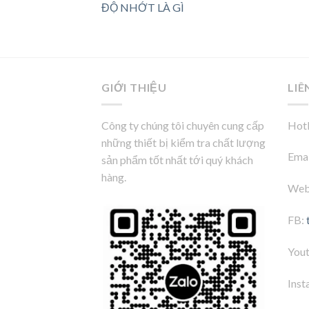
ĐỘ NHỚT LÀ GÌ
GIỚI THIỆU
LIÊ
Công ty chúng tôi chuyên cung cấp
Hotl
những thiết bị kiểm tra chất lượng
Emai
sản phẩm tốt nhất tới quý khách
hàng.
Web
FB:
You
Inst