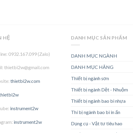
N HỆ
DANH MỤC SẢN PHẨM
ine: 0932.167.099 (Zalo)
DANH MỤC NGÀNH
DANH MỤC HÃNG
l: thietbi2w@gmail.com
Thiết bị ngành sơn
site:
thietbi2w.com
Thiết bị ngành Dệt - Nhuộm
thietbi2w
Thiết bị ngành bao bì nhựa
tube:
instrument2w
Thí bị ngành bao bì in ấn
agram:
instrument2w
Dụng cụ - Vật tư tiêu hao