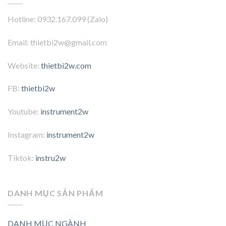
Hotline: 0932.167.099 (Zalo)
Email: thietbi2w@gmail.com
Website:
thietbi2w.com
FB:
thietbi2w
Youtube:
instrument2w
Instagram:
instrument2w
Tiktok:
instru2w
DANH MỤC SẢN PHẨM
DANH MỤC NGÀNH