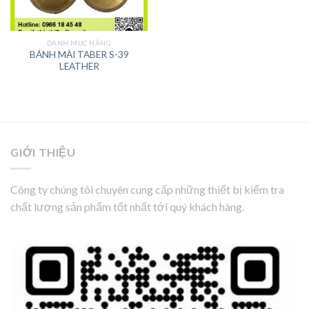
DANH MỤC HÃNG
BÁNH MÀI TABER S-39
LEATHER
GIỚI THIỆU
Công ty chúng tôi chuyên cung cấp những thiết bị kiểm tra
chất lượng sản phẩm tốt nhất tới quý khách hàng.