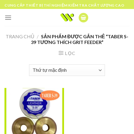
Skip
CUNG CẤP THIẾT BỊ THÍ NGHIỆM KIỂM TRA CHẤT LƯỢNG CAO
to
content
TRANG CHỦ
/
SẢN PHẨM ĐƯỢC GẮN THẺ “TABER S-
39 TƯƠNG THÍCH GRIT FEEDER”
LỌC