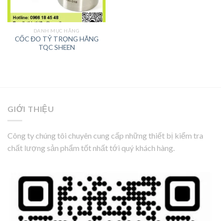
DANH MỤC HÃNG
CỐC ĐO TỶ TRỌNG HÃNG
TQC SHEEN
GIỚI THIỆU
Công ty chúng tôi chuyên cung cấp những thiết bị kiểm tra
chất lượng sản phẩm tốt nhất tới quý khách hàng.