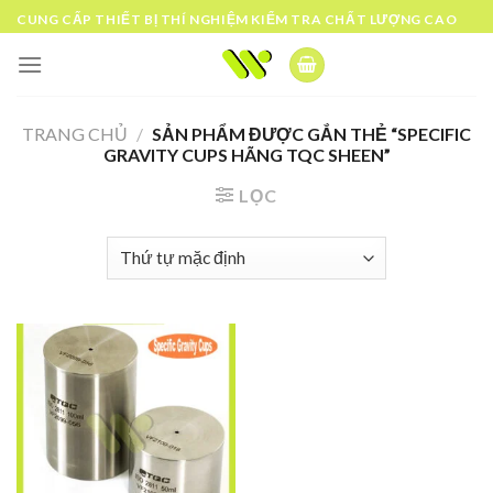
Skip
CUNG CẤP THIẾT BỊ THÍ NGHIỆM KIỂM TRA CHẤT LƯỢNG CAO
to
content
TRANG CHỦ
/
SẢN PHẨM ĐƯỢC GẮN THẺ “SPECIFIC
GRAVITY CUPS HÃNG TQC SHEEN”
LỌC