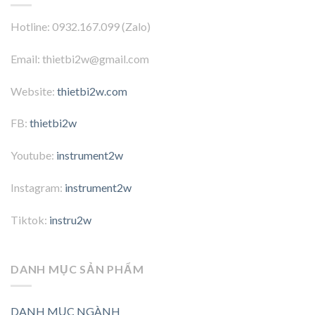
Hotline: 0932.167.099 (Zalo)
Email: thietbi2w@gmail.com
Website:
thietbi2w.com
FB:
thietbi2w
Youtube:
instrument2w
Instagram:
instrument2w
Tiktok:
instru2w
DANH MỤC SẢN PHẨM
DANH MỤC NGÀNH