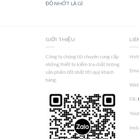
ĐỘ NHỚT LÀ GÌ
GIỚI THIỆU
LIÊ
Công ty chúng tôi chuyên cung cấp
Hotl
những thiết bị kiểm tra chất lượng
Emai
sản phẩm tốt nhất tới quý khách
hàng.
Web
FB:
You
Inst