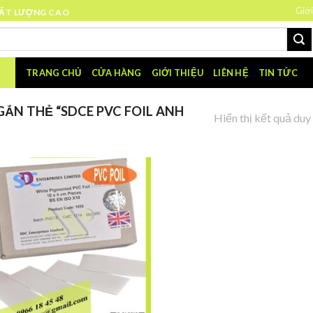
Giới
HẤT LƯỢNG CAO
TRANG CHỦ
CỬA HÀNG
GIỚI THIỆU
LIÊN HỆ
TIN TỨC
ẮN THẺ “SDCE PVC FOIL ANH
Hiển thị kết quả duy