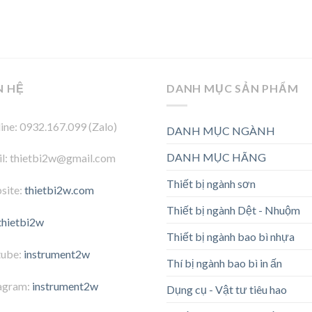
N HỆ
DANH MỤC SẢN PHẨM
ine: 0932.167.099 (Zalo)
DANH MỤC NGÀNH
DANH MỤC HÃNG
l: thietbi2w@gmail.com
Thiết bị ngành sơn
site:
thietbi2w.com
Thiết bị ngành Dệt - Nhuộm
thietbi2w
Thiết bị ngành bao bì nhựa
tube:
instrument2w
Thí bị ngành bao bì in ấn
agram:
instrument2w
Dụng cụ - Vật tư tiêu hao