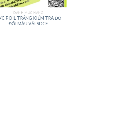
DANH MỤC HÃNG
VC POIL TRẮNG KIỂM TRA ĐỘ
ĐỔI MÀU VẢI SDCE