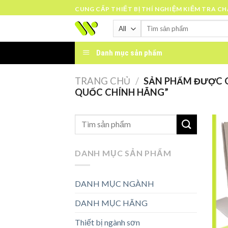
Skip
CUNG CẤP THIẾT BỊ THÍ NGHIỆM KIỂM TRA C
to
Tìm
content
kiếm:
Danh mục sản phẩm
TRANG CHỦ
/
SẢN PHẨM ĐƯỢC G
QUỐC CHÍNH HÃNG”
DANH MỤC SẢN PHẨM
DANH MỤC NGÀNH
DANH MỤC HÃNG
Thiết bị ngành sơn