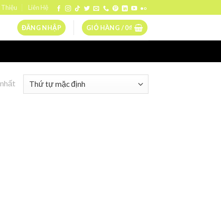
 Thiệu
Liên Hệ
ĐĂNG NHẬP
GIỎ HÀNG /
0
₫
 nhất