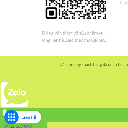
Tik
Để tư vấn thêm về sản phẩm vui
lòng liên hệ Zalo theo mã QR này.
Cảm ơn quý khách hàng đã quan tâm tới
Liên hệ
0932 167 099