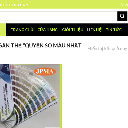
Giới
HẤT LƯỢNG CAO
TRANG CHỦ
CỬA HÀNG
GIỚI THIỆU
LIÊN HỆ
TIN TỨC
GẮN THẺ “QUYỂN SO MÀU NHẬT
Hiển thị kết quả duy