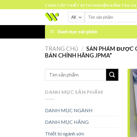
Skip
CUNG CẤP THIẾT BỊ THÍ NGHIỆM KIỂM TRA C
to
Tìm
content
kiếm:
Danh mục sản phẩm
TRANG CHỦ
/
SẢN PHẨM ĐƯỢC 
BẢN CHÍNH HÃNG JPMA”
DANH MỤC SẢN PHẨM
DANH MỤC NGÀNH
DANH MỤC HÃNG
Thiết bị ngành sơn