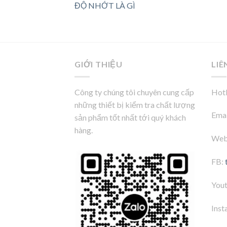
ĐỘ NHỚT LÀ GÌ
GIỚI THIỆU
LIÊ
Công ty chúng tôi chuyên cung cấp
Hotl
những thiết bị kiểm tra chất lượng
Emai
sản phẩm tốt nhất tới quý khách
hàng.
Web
FB:
You
Inst