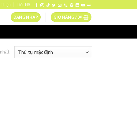
 Thiệu
Liên Hệ
ĐĂNG NHẬP
GIỎ HÀNG /
0
₫
 nhất