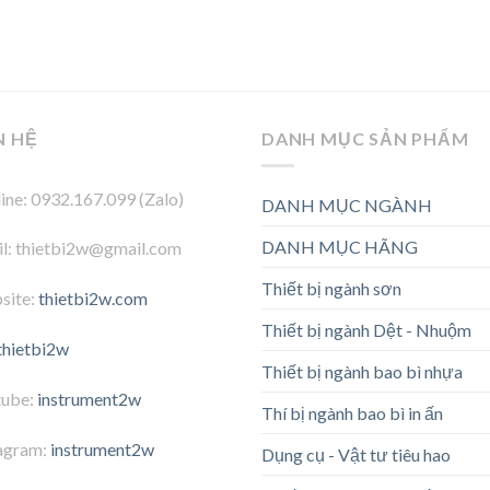
N HỆ
DANH MỤC SẢN PHẨM
ine: 0932.167.099 (Zalo)
DANH MỤC NGÀNH
DANH MỤC HÃNG
l: thietbi2w@gmail.com
Thiết bị ngành sơn
site:
thietbi2w.com
Thiết bị ngành Dệt - Nhuộm
thietbi2w
Thiết bị ngành bao bì nhựa
tube:
instrument2w
Thí bị ngành bao bì in ấn
agram:
instrument2w
Dụng cụ - Vật tư tiêu hao