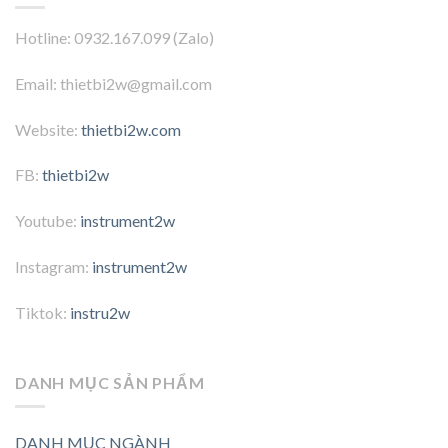
Hotline: 0932.167.099 (Zalo)
Email: thietbi2w@gmail.com
Website:
thietbi2w.com
FB:
thietbi2w
Youtube:
instrument2w
Instagram:
instrument2w
Tiktok:
instru2w
DANH MỤC SẢN PHẨM
DANH MỤC NGÀNH