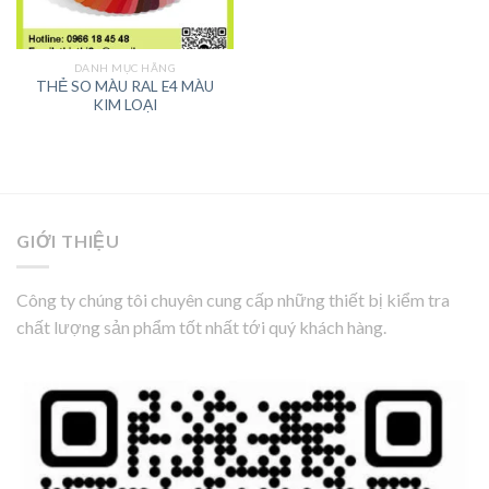
DANH MỤC HÃNG
THẺ SO MÀU RAL E4 MÀU
KIM LOẠI
GIỚI THIỆU
Công ty chúng tôi chuyên cung cấp những thiết bị kiểm tra
chất lượng sản phẩm tốt nhất tới quý khách hàng.