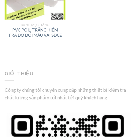
DANH MỤC HÃNG
PVC POIL TRẮNG KIỂM
TRA ĐỘ ĐỔI MÀU VẢI SDCE
GIỚI THIỆU
Công ty chúng tôi chuyên cung cấp những thiết bị kiểm tra
chất lượng sản phẩm tốt nhất tới quý khách hàng.