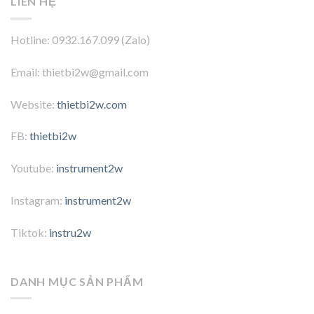
LIÊN HỆ
Hotline: 0932.167.099 (Zalo)
Email: thietbi2w@gmail.com
Website:
thietbi2w.com
FB:
thietbi2w
Youtube:
instrument2w
Instagram:
instrument2w
Tiktok:
instru2w
DANH MỤC SẢN PHẨM