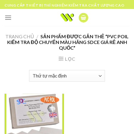
Skip
CUNG CẤP THIẾT BỊ THÍ NGHIỆM KIỂM TRA CHẤT LƯỢNG CAO
to
content
TRANG CHỦ
/
SẢN PHẨM ĐƯỢC GẮN THẺ “PVC POIL
KIỂM TRA ĐỘ CHUYỂN MÀU HÃNG SDCE GIÁ RẺ ANH
QUỐC”
LỌC