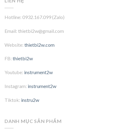
LIÊN HỆ
Hotline: 0932.167.099 (Zalo)
Email: thietbi2w@gmail.com
Website:
thietbi2w.com
FB:
thietbi2w
Youtube:
instrument2w
Instagram:
instrument2w
Tiktok:
instru2w
DANH MỤC SẢN PHẨM