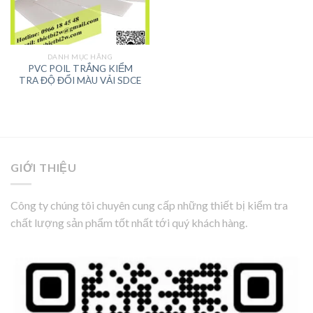
DANH MỤC HÃNG
PVC POIL TRẮNG KIỂM
TRA ĐỘ ĐỔI MÀU VẢI SDCE
GIỚI THIỆU
Công ty chúng tôi chuyên cung cấp những thiết bị kiểm tra
chất lượng sản phẩm tốt nhất tới quý khách hàng.