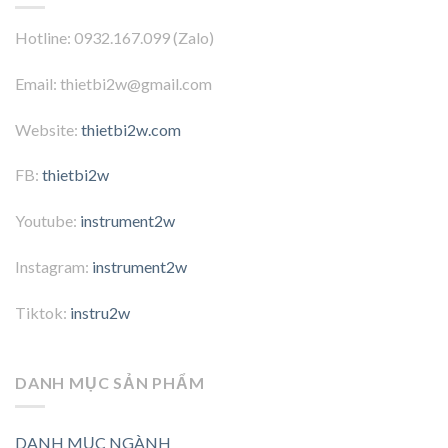
Hotline: 0932.167.099 (Zalo)
Email: thietbi2w@gmail.com
Website:
thietbi2w.com
FB:
thietbi2w
Youtube:
instrument2w
Instagram:
instrument2w
Tiktok:
instru2w
DANH MỤC SẢN PHẨM
DANH MỤC NGÀNH