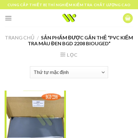
Skip
CUNG CẤP THIẾT BỊ THÍ NGHIỆM KIỂM TRA CHẤT LƯỢNG CAO
to
content
TRANG CHỦ
/
SẢN PHẨM ĐƯỢC GẮN THẺ “PVC KIỂM
TRA MÀU ĐEN BGD 2208 BIOUGED”
LỌC