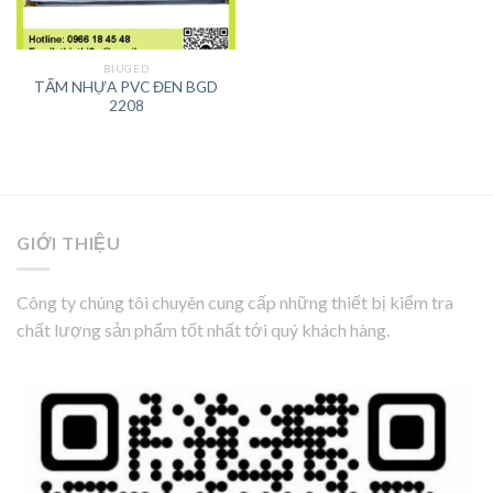
BIUGED
TẤM NHỰA PVC ĐEN BGD
2208
GIỚI THIỆU
Công ty chúng tôi chuyên cung cấp những thiết bị kiểm tra
chất lượng sản phẩm tốt nhất tới quý khách hàng.