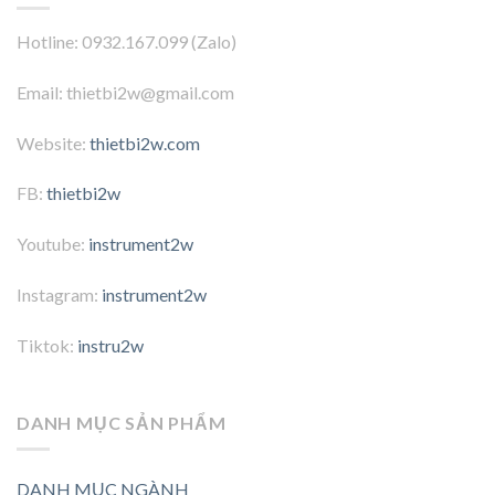
Hotline: 0932.167.099 (Zalo)
Email: thietbi2w@gmail.com
Website:
thietbi2w.com
FB:
thietbi2w
Youtube:
instrument2w
Instagram:
instrument2w
Tiktok:
instru2w
DANH MỤC SẢN PHẨM
DANH MỤC NGÀNH