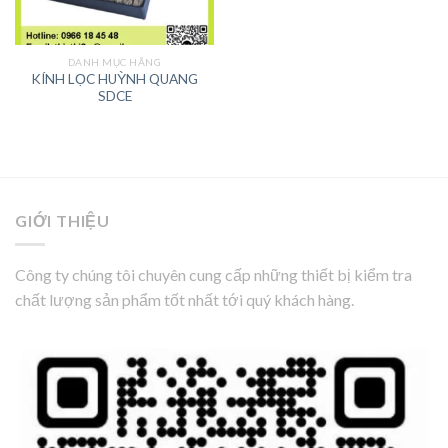
DANH MỤC HÃNG
KÍNH LỌC HUỲNH QUANG
SDCE
GIỚI THIỆU
Công ty chúng tôi chuyên cung cấp những thiết bị kiểm tra
chất lượng sản phẩm tốt nhất tới quý khách hàng.