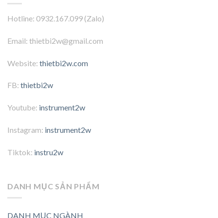
Hotline: 0932.167.099 (Zalo)
Email: thietbi2w@gmail.com
Website:
thietbi2w.com
FB:
thietbi2w
Youtube:
instrument2w
Instagram:
instrument2w
Tiktok:
instru2w
DANH MỤC SẢN PHẨM
DANH MỤC NGÀNH