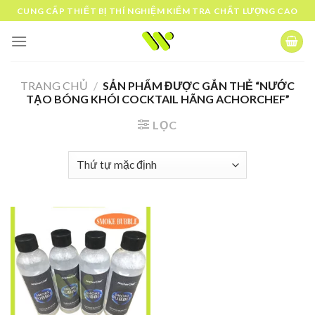
Skip
CUNG CẤP THIẾT BỊ THÍ NGHIỆM KIỂM TRA CHẤT LƯỢNG CAO
to
content
TRANG CHỦ
/
SẢN PHẨM ĐƯỢC GẮN THẺ “NƯỚC
TẠO BÓNG KHÓI COCKTAIL HÃNG ACHORCHEF”
LỌC