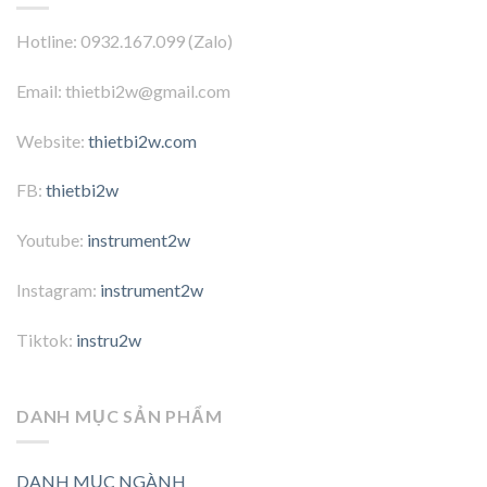
Hotline: 0932.167.099 (Zalo)
Email: thietbi2w@gmail.com
Website:
thietbi2w.com
FB:
thietbi2w
Youtube:
instrument2w
Instagram:
instrument2w
Tiktok:
instru2w
DANH MỤC SẢN PHẨM
DANH MỤC NGÀNH