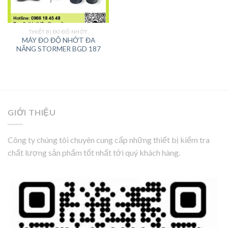
THIẾT BỊ ĐO ĐỘ NHỚT
MÁY ĐO ĐỘ NHỚT ĐA
NĂNG STORMER BGD 187
GIỚI THIỆU
Công ty chúng tôi chuyên cung cấp những thiết bị kiểm tra
chất lượng sản phẩm tốt nhất tới quý khách hàng.