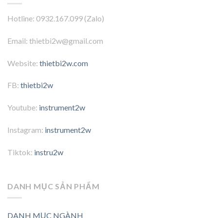
Hotline: 0932.167.099 (Zalo)
Email: thietbi2w@gmail.com
Website:
thietbi2w.com
FB:
thietbi2w
Youtube:
instrument2w
Instagram:
instrument2w
Tiktok:
instru2w
DANH MỤC SẢN PHẨM
DANH MỤC NGÀNH