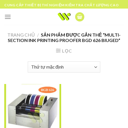
Skip
CUNG CẤP THIẾT BỊ THÍ NGHIỆM KIỂM TRA CHẤT LƯỢNG CAO
to
content
TRANG CHỦ
/
SẢN PHẨM ĐƯỢC GẮN THẺ “MULTI-
SECTION INK PRINTING PROOFER BGD 626 BIUGED”
LỌC