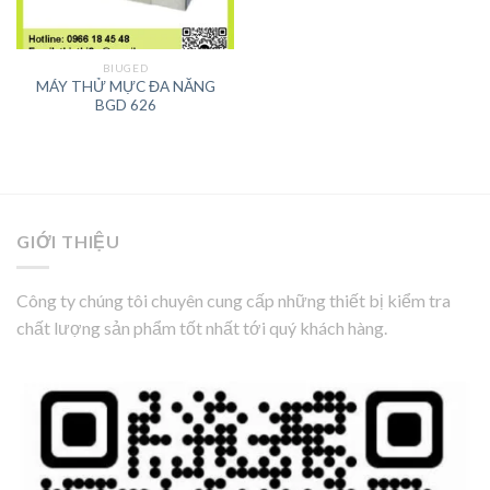
BIUGED
MÁY THỬ MỰC ĐA NĂNG
BGD 626
GIỚI THIỆU
Công ty chúng tôi chuyên cung cấp những thiết bị kiểm tra
chất lượng sản phẩm tốt nhất tới quý khách hàng.